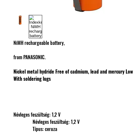
NiMH rechargeable battery,
from PANASONIC.
Nickel metal hydride
Free of cadmium, lead and mercury
Low 
With soldering lugs
Névleges feszültség: 1,2 V
                Névleges feszültség: 1,2 V
                Típus: ceruza