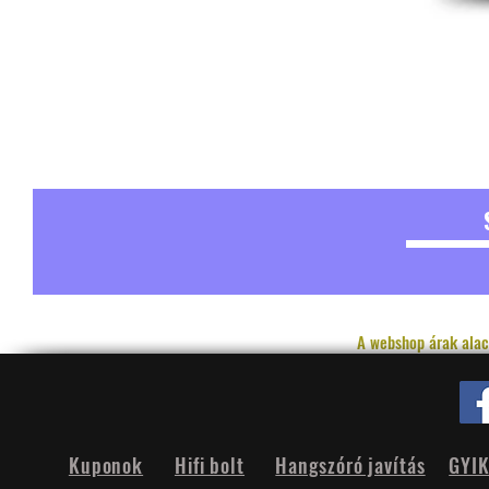
A webshop árak alac
Kuponok
Hifi bolt
Hangszóró javítás
GYI