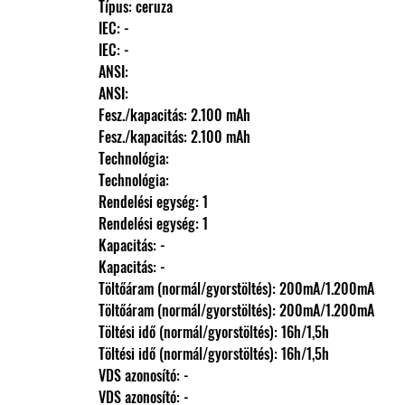
                Típus: ceruza
                IEC: -
                IEC: -
                ANSI: 
                ANSI: 
                Fesz./kapacitás: 2.100 mAh
                Fesz./kapacitás: 2.100 mAh
                Technológia: 
                Technológia: 
                Rendelési egység: 1
                Rendelési egység: 1
                Kapacitás: -
                Kapacitás: -
                Töltőáram (normál/gyorstöltés): 200mA/1.200mA
                Töltőáram (normál/gyorstöltés): 200mA/1.200mA
                Töltési idő (normál/gyorstöltés): 16h/1,5h
                Töltési idő (normál/gyorstöltés): 16h/1,5h
                VDS azonosító: -
                VDS azonosító: -