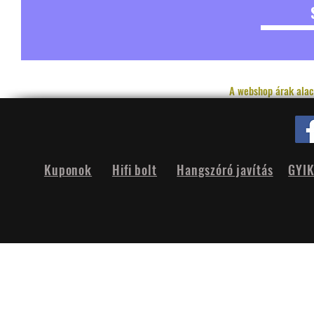
A webshop árak alac
Kuponok
Hifi bolt
Hangszóró javítás
GYI