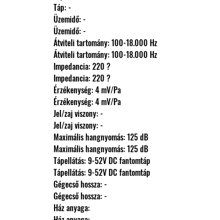
                Táp: -
                Üzemidő: -
                Üzemidő: -
                Átviteli tartomány: 100-18.000 Hz
                Átviteli tartomány: 100-18.000 Hz
                Impedancia: 220 ?
                Impedancia: 220 ?
                Érzékenység: 4 mV/Pa
                Érzékenység: 4 mV/Pa
                Jel/zaj viszony: -
                Jel/zaj viszony: -
                Maximális hangnyomás: 125 dB
                Maximális hangnyomás: 125 dB
                Tápellátás: 9-52V DC fantomtáp
                Tápellátás: 9-52V DC fantomtáp
                Gégecső hossza: -
                Gégecső hossza: -
                Ház anyaga: 
                Ház anyaga: 