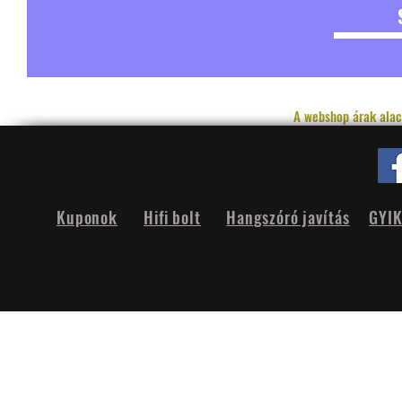
A webshop árak alac
Kuponok
Hifi bolt
Hangszóró javítás
GYI