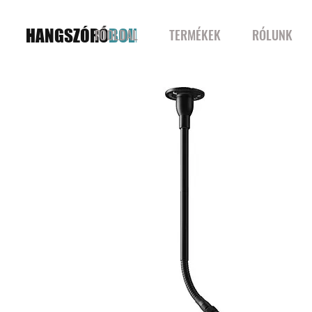
HANGSZÓRÓ
BOLT
FŐOLDAL
TERMÉKEK
RÓLUNK