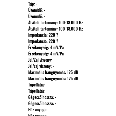
                Táp: -
                Üzemidő: -
                Üzemidő: -
                Átviteli tartomány: 100-18.000 Hz
                Átviteli tartomány: 100-18.000 Hz
                Impedancia: 220 ?
                Impedancia: 220 ?
                Érzékenység: 4 mV/Pa
                Érzékenység: 4 mV/Pa
                Jel/Zaj viszony: -
                Jel/zaj viszony: -
                Maximális hangnyomás: 125 dB
                Maximális hangnyomás: 125 dB
                Tápellátás: 
                Tápellátás: 
                Gégecső hossza: -
                Gégecső hossza: -
                Ház anyaga: 
                Ház anyaga: 