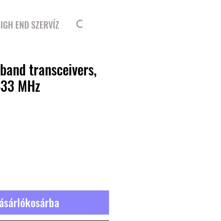
Bejelentkezés
IGH END SZERVÍZ
 band transceivers,
433 MHz
ásárlókosárba