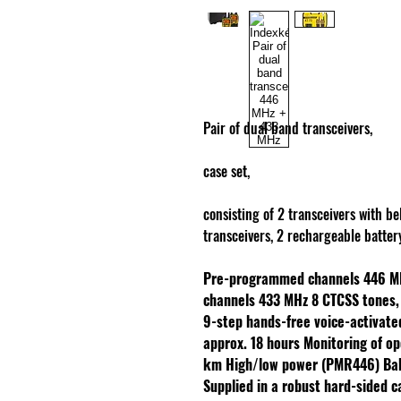
Pair of dual band transceivers,
case set,
consisting of 2 transceivers with bel
transceivers, 2 rechargeable batter
Pre-programmed channels 446 M
channels 433 MHz
8 CTCSS tones,
9-step hands-free voice-activate
approx. 18 hours
Monitoring of o
km
High/low power (PMR446)
Ba
Supplied in a robust hard-sided c