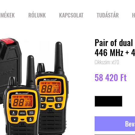
RMÉKEK
RÓLUNK
KAPCSOLAT
TUDÁSTÁR
H
Pair of dual
446 MHz + 
Cikkszám: xt70
Ár
58 420 Ft
Mennyiség
*
Bev