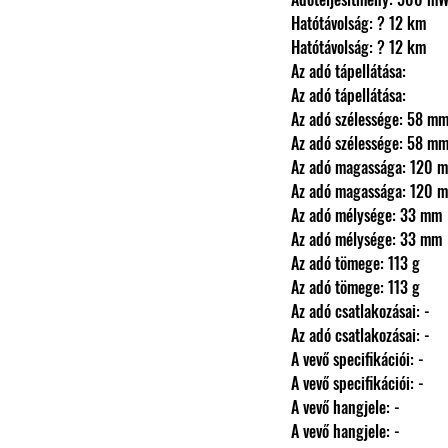
                Hatótávolság: ? 12 km
                Hatótávolság: ? 12 km
                Az adó tápellátása: 
                Az adó tápellátása: 
                Az adó szélessége: 58 m
                Az adó szélessége: 58 m
                Az adó magassága: 120
                Az adó magassága: 120
                Az adó mélysége: 33 mm
                Az adó mélysége: 33 mm
                Az adó tömege: 113 g
                Az adó tömege: 113 g
                Az adó csatlakozásai: -
                Az adó csatlakozásai: -
                A vevő specifikációi: -
                A vevő specifikációi: -
                A vevő hangjele: -
                A vevő hangjele: -