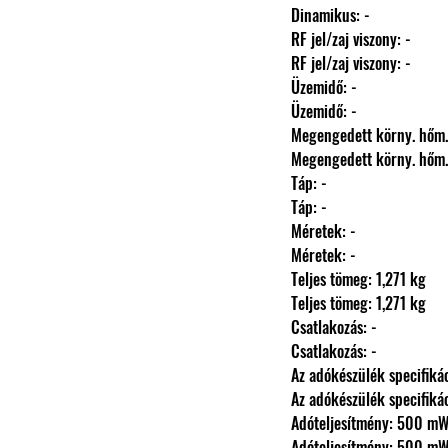
                Dinamikus: -
                RF jel/zaj viszony: -
                RF jel/zaj viszony: -
                Üzemidő: -
                Üzemidő: -
                Megengedett körny. hőm.
                Megengedett körny. hőm.
                Táp: -
                Táp: -
                Méretek: -
                Méretek: -
                Teljes tömeg: 1,271 kg
                Teljes tömeg: 1,271 kg
                Csatlakozás: -
                Csatlakozás: -
                Az adókészülék specifi
                Az adókészülék specifi
                Adóteljesítmény: 500 m
                Adóteljesítmény: 500 m