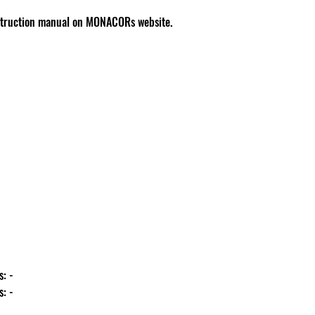
instruction manual on MONACORs website.
ás: -
ás: -