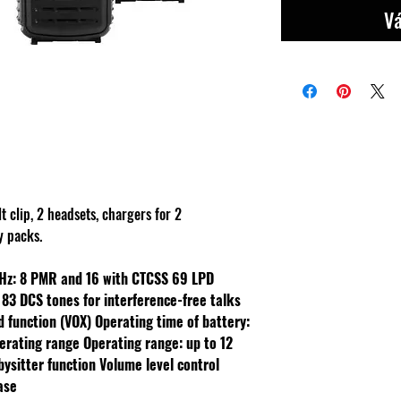
Vá
t clip, 2 headsets, chargers for 2
y packs.
Hz: 8 PMR and 16 with CTCSS
69 LPD
 83 DCS tones for interference-free talks
d function (VOX)
Operating time of battery:
perating range
Operating range: up to 12
bysitter function
Volume level control
ase