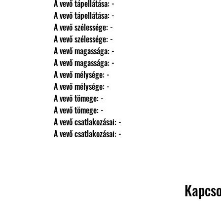
                A vevő tápellátása: -
                A vevő tápellátása: -
                A vevő szélessége: -
                A vevő szélessége: -
                A vevő magassága: -
                A vevő magassága: -
                A vevő mélysége: -
                A vevő mélysége: -
                A vevő tömege: -
                A vevő tömege: -
                A vevő csatlakozásai: -
                A vevő csatlakozásai: -
Kapcso