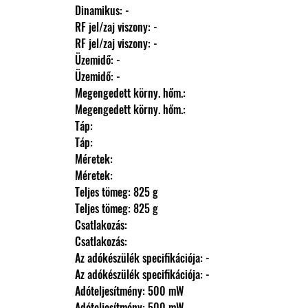
                Dinamikus: -
                RF jel/zaj viszony: -
                RF jel/zaj viszony: -
                Üzemidő: -
                Üzemidő: -
                Megengedett körny. hőm.: 
                Megengedett körny. hőm.: 
                Táp: 
                Táp: 
                Méretek: 
                Méretek: 
                Teljes tömeg: 825 g
                Teljes tömeg: 825 g
                Csatlakozás: 
                Csatlakozás: 
                Az adókészülék specifikációja: -
                Az adókészülék specifikációja: -
                Adóteljesítmény: 500 mW
                Adóteljesítmény: 500 mW