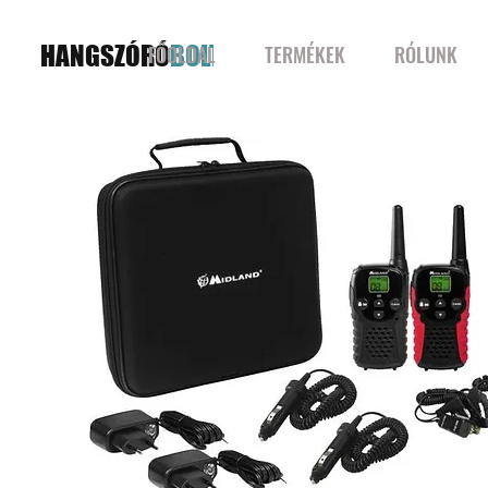
HANGSZÓRÓ
BOLT
FŐOLDAL
TERMÉKEK
RÓLUNK