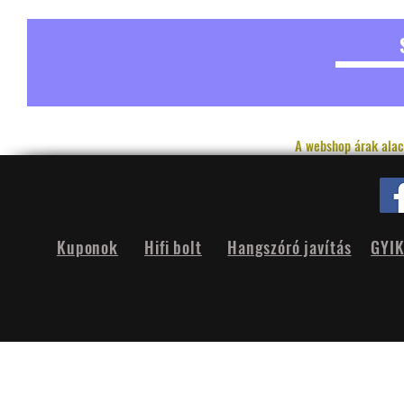
A webshop árak alac
Kuponok
Hifi bolt
Hangszóró javítás
GYI