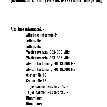
(üzemidő: max. 14 óra)
Méretei: 54x99x17mm
Tömege: 80g
Általános információ: -
                Általános információ: -
                Jellemzők: 
                Jellemzők: 
                Vivőfrekvencia: 863-865 MHz
                Vivőfrekvencia: 863-865 MHz
                Átviteli tartomány: 40-18.000 Hz
                Átviteli tartomány: 40-18.000 Hz
                Csatornák: 16
                Csatornák: 16
                Teljes harmonikus torzítás: -
                Teljes harmonikus torzítás: -
                Dinamikus: -
                Dinamikus: -