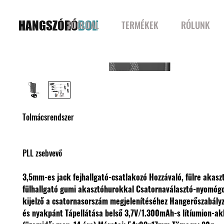
HANGSZÓRÓ
BOLT
FŐOLDAL
TERMÉKEK
RÓLUNK
Tolmácsrendszer
PLL zsebvevő
3,5mm-es jack fejhallgató-csatlakozó
Hozzávaló, fülre akasz
fülhallgató gumi akasztóhurokkal
Csatornaválasztó-nyomó
kijelző a csatornasorszám megjelenítéséhez
Hangerőszabály
és nyakpánt
Tápellátása belső 3,7V/1.300mAh-s lítíumion-a