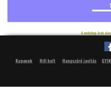
A webshop árak alac
Kuponok
Hifi bolt
Hangszóró javítás
GYI