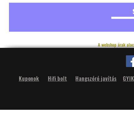
A webshop árak alac
Kuponok
Hifi bolt
Hangszóró javítás
GYI