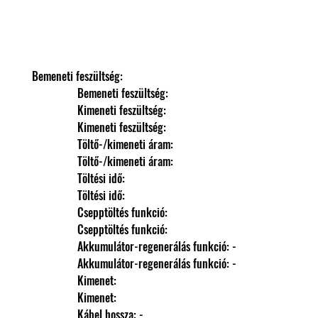
Bemeneti feszültség: 
                Bemeneti feszültség: 
                Kimeneti feszültség: 
                Kimeneti feszültség: 
                Töltő-/kimeneti áram: 
                Töltő-/kimeneti áram: 
                Töltési idő: 
                Töltési idő: 
                Csepptöltés funkció: 
                Csepptöltés funkció: 
                Akkumulátor-regenerálás funkció: -
                Akkumulátor-regenerálás funkció: -
                Kimenet: 
                Kimenet: 
                Kábel hossza: -