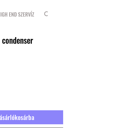
Bejelentkezés
IGH END SZERVÍZ
l condenser
ásárlókosárba