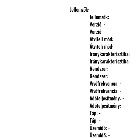
Jellemzők: 
                Jellemzők: 
                Verzió: -
                Verzió: -
                Átviteli mód: 
                Átviteli mód: 
                Iránykarakterisztika: 
                Iránykarakterisztika: 
                Rendszer: 
                Rendszer: 
                Vivőfrekvencia: -
                Vivőfrekvencia: -
                Adóteljesítmény: -
                Adóteljesítmény: -
                Táp: -
                Táp: -
                Üzemidő: -
                Üzemidő: -