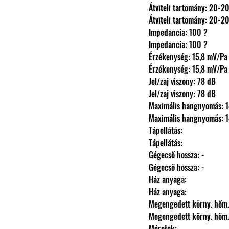
                Átviteli tartomány: 
                Átviteli tartomány: 
                Impedancia: 100 ?
                Impedancia: 100 ?
                Érzékenység: 15,8 mV/Pa
                Érzékenység: 15,8 mV/Pa
                Jel/zaj viszony: 78 dB
                Jel/zaj viszony: 78 dB
                Maximális hangnyomá
                Maximális hangnyomá
                Tápellátás: 
                Tápellátás: 
                Gégecső hossza: -
                Gégecső hossza: -
                Ház anyaga: 
                Ház anyaga: 
                Megengedett körny.
                Megengedett körny.
                Méretek: 