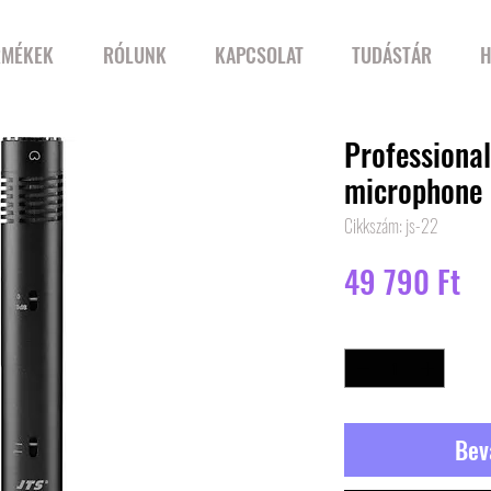
RMÉKEK
RÓLUNK
KAPCSOLAT
TUDÁSTÁR
H
Professiona
microphone
Cikkszám: js-22
Ár
49 790 Ft
Mennyiség
*
Bev