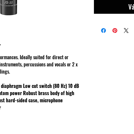
Vá
,
formances. Ideally suited for direct or
instruments, percussions and vocals or 2 x
dings.
ed diaphragm
Low cut switch (80 Hz)
10 dB
antom power
Robust brass body of high
ust hard-sided case, microphone
r