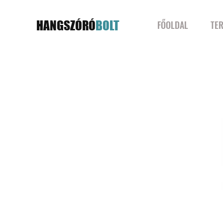
HANGSZÓRÓ
BOLT
FŐOLDAL
TE