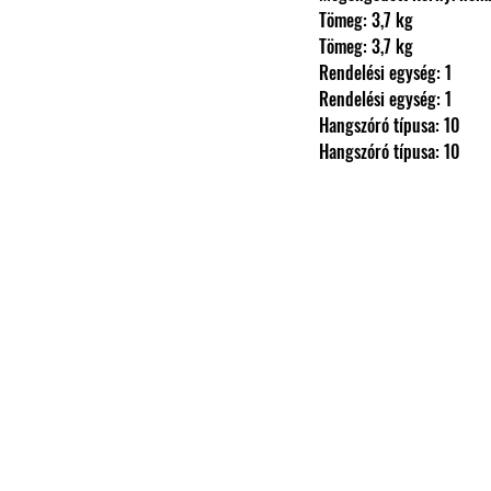
                Tömeg: 3,7 kg
                Tömeg: 3,7 kg
                Rendelési egység: 1
                Rendelési egység: 1
                Hangszóró típusa: 10
                Hangszóró típusa: 10