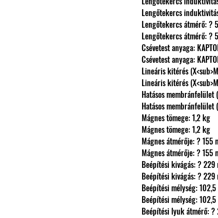
                Lengőtekercs induk
                Lengőtekercs induk
                Lengőtekercs átmérő
                Lengőtekercs átmérő
                Csévetest anyaga: KAPT
                Csévetest anyaga: KAPT
                Lineáris kitérés 
                Lineáris kitérés 
                Hatásos membránfe
                Hatásos membránfe
                Mágnes tömege: 1,2 kg
                Mágnes tömege: 1,2 kg
                Mágnes átmérője: ? 15
                Mágnes átmérője: ? 15
                Beépítési kivágás: ? 2
                Beépítési kivágás: ? 2
                Beépítési mélység: 10
                Beépítési mélység: 10
                Beépítési lyuk átmé