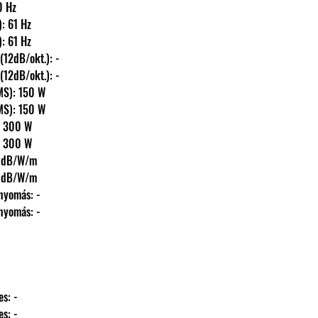
500 Hz
(fs): 61 Hz
(fs): 61 Hz
fmax) (12dB/okt.): -
fmax) (12dB/okt.): -
ny (RMS): 150 W
ny (RMS): 150 W
MAX): 300 W
MAX): 300 W
): 97 dB/W/m
): 97 dB/W/m
hangnyomás: -
hangnyomás: -
ntes: -
ntes: -