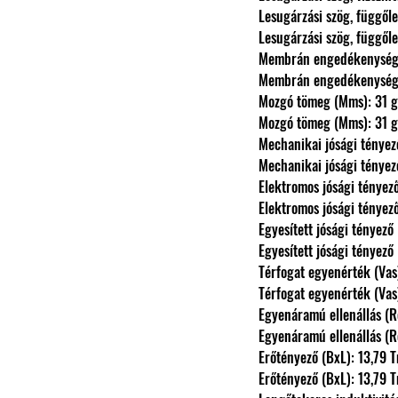
                Lesugárzási szög, függ
                Lesugárzási szög, függ
                Membrán engedé
                Membrán engedé
                Mozgó tömeg (Mms): 31 g
                Mozgó tömeg (Mms): 31 g
                Mechanikai jósági t
                Mechanikai jósági t
                Elektromos jósági té
                Elektromos jósági té
                Egyesített jósági tén
                Egyesített jósági tén
                Térfogat egyenérték (
                Térfogat egyenérték (
                Egyenáramú ellenállás
                Egyenáramú ellenállás
                Erőtényező (BxL): 13,79
                Erőtényező (BxL): 13,79