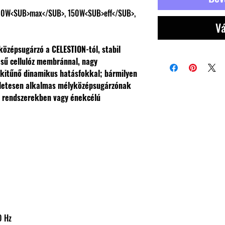
 300W<SUB>max</SUB>, 150W<SUB>eff</SUB>,
Vá
középsugárzó a CELESTION-tól, stabil
ésű cellulóz membránnal, nagy
l, kitűnő dinamikus hatásfokkal; bármilyen
életesen alkalmas mélyközépsugárzónak
A rendszerekben vagy énekcélú
500 Hz