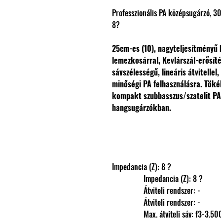
Professzionális PA középsugárzó,
8?
25cm-es (10), nagyteljesítményű 
lemezkosárral, Kevlárszál-erősít
sávszélességű, lineáris átvitelle
minőségi PA felhasználásra. Tök
kompakt szubbasszus/szatelit P
hangsugárzókban.
Impedancia (Z): 8 ?
                Impedancia (Z): 8 ?
                Átviteli rendszer: -
                Átviteli rendszer: -
                Max. átviteli sáv: f3-3.