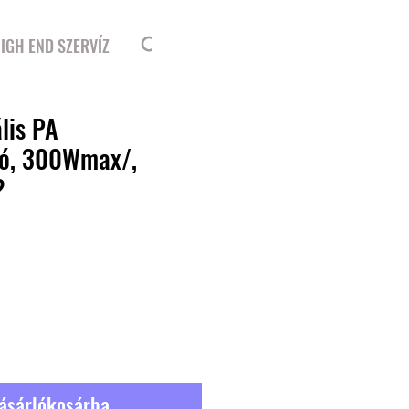
Bejelentkezés
IGH END SZERVÍZ
lis PA
zó, 300Wmax/,
?
ásárlókosárba