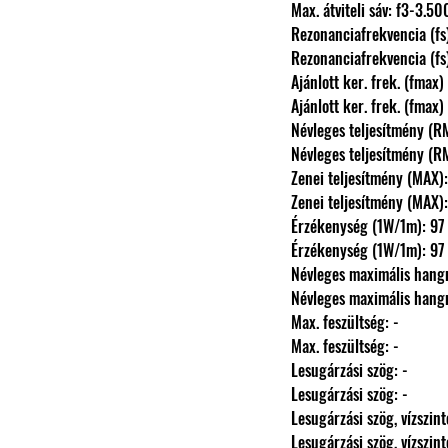
                Max. átviteli sáv: f3-3.
                Rezonanciafrekvencia 
                Rezonanciafrekvencia 
                Ajánlott ker. frek. (
                Ajánlott ker. frek. (
                Névleges teljesítmé
                Névleges teljesítmé
                Zenei teljesítmény (
                Zenei teljesítmény (
                Érzékenység (1W/1m
                Érzékenység (1W/1m
                Névleges maximális 
                Névleges maximális 
                Max. feszültség: -
                Max. feszültség: -
                Lesugárzási szög: -
                Lesugárzási szög: -
                Lesugárzási szög, vízszi
                Lesugárzási szög, vízszi