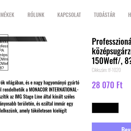
RMÉKEK
RÓLUNK
KAPCSOLAT
TUDÁSTÁR
H
Professzioná
középsugár
150Weff/, 8
Cikkszám: tf-1020
Ár
28 070 Ft
rók világában, és e nagy hagyományú gyártó
ól rendelhetők a MONACOR INTERNATIONAL-
zítik az IMG Stage Line által kínált széles
Mennyiség
*
nyosabb területén, és ezáltal immár egy
elkezünk, amely tökéletesen kielégít
Bev