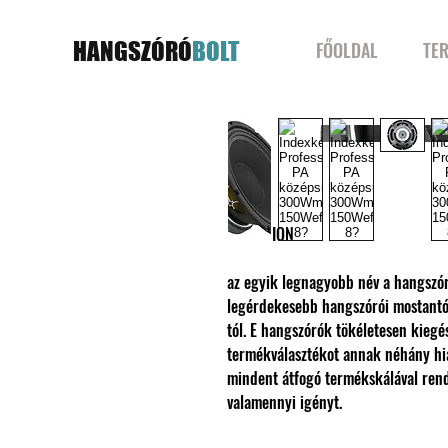
HANGSZÓRÓ
BOLT
FŐOLDAL
TE
CELESTION
az egyik legnagyobb név a hangszó
legérdekesebb hangszórói mostant
tól. E hangszórók tökéletesen kiegés
termékválasztékot annak néhány hiá
mindent átfogó termékskálával rend
valamennyi igényt.