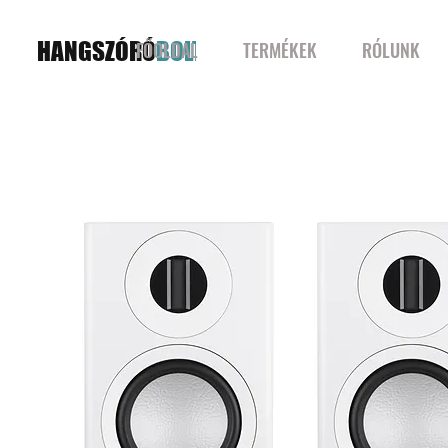
HANGSZÓRÓ
BOLT
FŐOLDAL
TERMÉKEK
RÓLUNK