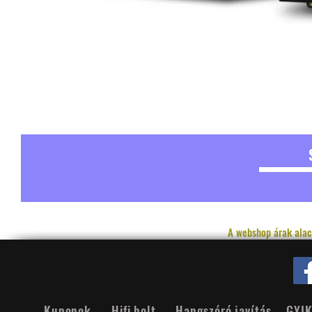
A webshop árak alac
Kuponok
Hifi bolt
Hangszóró javítás
GYI