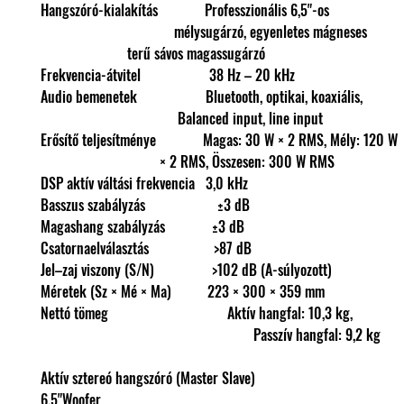
Hangszóró-kialakítás Professzionáli
mélysugárzó, egyenletes má
terű sávos magassugárzó
Frekvencia-átvitel 38 Hz – 20 kHz
Audio bemenetek Bluetooth, optikai, k
Balanced input, line input
Erősítő teljesítménye Magas: 30 W × 2 RMS, 
× 2 RMS, Összesen: 300 W RMS
DSP aktív váltási frekvencia 3,0 kHz
Basszus szabályzás ±3 dB
Magashang szabályzás ±3 dB
Csatornaelválasztás >87 dB
Jel–zaj viszony (S/N) >102 dB (A-súlyozott)
Méretek (Sz × Mé × Ma) 223 × 300 × 359 mm
Nettó tömeg Aktív hangfal: 10,3 kg,
Passzív hangfal: 9,2 kg
Aktív sztereó hangszóró (Master Slave)
6.5"Woofer