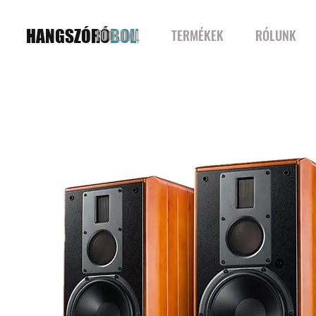
HANGSZÓRÓ
BOLT
FŐOLDAL
TERMÉKEK
RÓLUNK