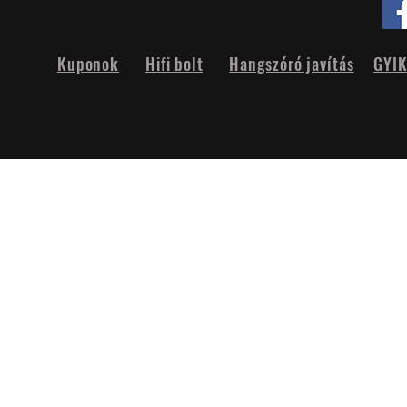
Kuponok
Hifi bolt
Hangszóró javítás
GYI