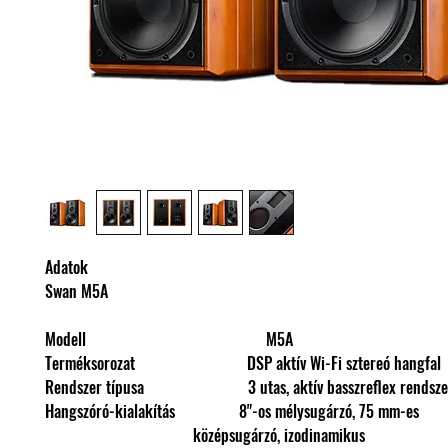
Adatok
Swan M5A
Modell M5A
Terméksorozat DSP aktív Wi-Fi sztereó hangfal
Rendszer típusa 3 utas, aktív basszreflex rendsze
Hangszóró-kialakítás 8"-os mélysugárzó
középsugárzó, izodin