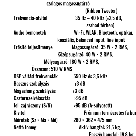
szalagos magassugárzó
(Ribbon Tweeter)
Frekvencia-átvitel 35 Hz – 40 kHz (±2,5 dB,
szabad térben)
Audio bemenetek Wi-Fi, WLAN, Bluetooth,
koaxiális, Balanced input, line input
Erősítő teljesítménye Magassugárzó: 35 
Középsugárzó: 40 W × 
Mélysugárzó: 180 W × 2
Összesen: 510 W RMS
DSP váltási frekvenciák 550 Hz és 3,6 kHz
Basszus szabályzás ±3 dB
Magashang szabályzás ±3 dB
Csatornaelválasztás >95 dB
Jel–zaj viszony (S/N) >95 dB (A-súlyozott)
Kivitel Prémium természetes fa burko
Méretek (Sz × Ma × Mé) 280 × 362 × 475 mm
Nettó tömeg Aktív hangfal: 21,5 kg,
Passzív hangfal: 19,8 kg