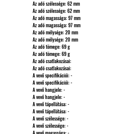
                Az adó szélessége: 62 mm
                Az adó szélessége: 62 mm
                Az adó magassága: 97 mm
                Az adó magassága: 97 mm
                Az adó mélysége: 20 mm
                Az adó mélysége: 20 mm
                Az adó tömege: 69 g
                Az adó tömege: 69 g
                Az adó csatlakozásai: 
                Az adó csatlakozásai: 
                A vevő specifikációi: -
                A vevő specifikációi: -
                A vevő hangjele: -
                A vevő hangjele: -
                A vevő tápellátása: -
                A vevő tápellátása: -
                A vevő szélessége: -
                A vevő szélessége: -
                A vevő magassága: -