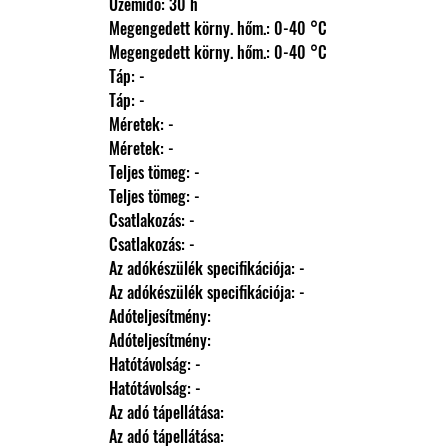
                Üzemidő: 30 h
                Megengedett körny. hőm.: 0-40 °C
                Megengedett körny. hőm.: 0-40 °C
                Táp: -
                Táp: -
                Méretek: -
                Méretek: -
                Teljes tömeg: -
                Teljes tömeg: -
                Csatlakozás: -
                Csatlakozás: -
                Az adókészülék specifikációja: -
                Az adókészülék specifikációja: -
                Adóteljesítmény: 
                Adóteljesítmény: 
                Hatótávolság: -
                Hatótávolság: -
                Az adó tápellátása: 
                Az adó tápellátása: 