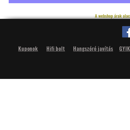
A webshop árak alac
Kuponok
Hifi bolt
Hangszóró javítás
GYI