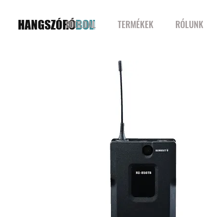
HANGSZÓRÓ
BOLT
FŐOLDAL
TERMÉKEK
RÓLUNK