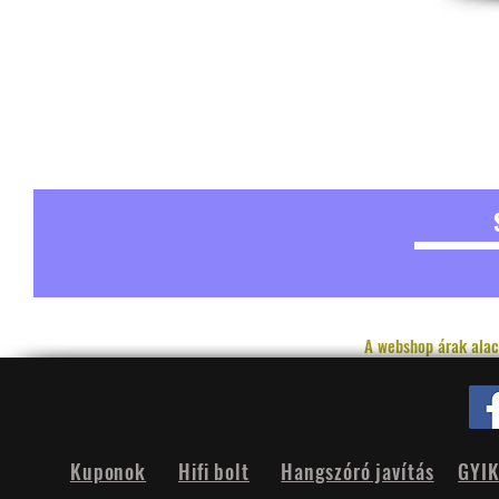
A webshop árak alac
Kuponok
Hifi bolt
Hangszóró javítás
GYI