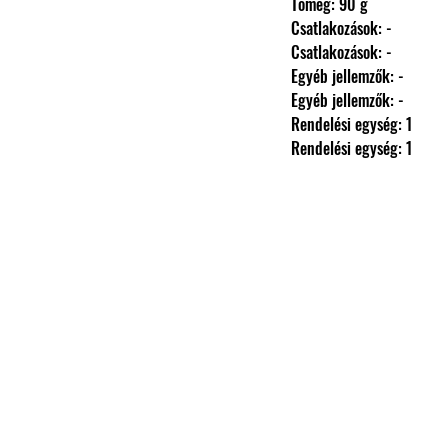
                Tömeg: 90 g
                Csatlakozások: -
                Csatlakozások: -
                Egyéb jellemzők: -
                Egyéb jellemzők: -
                Rendelési egység: 1
                Rendelési egység: 1