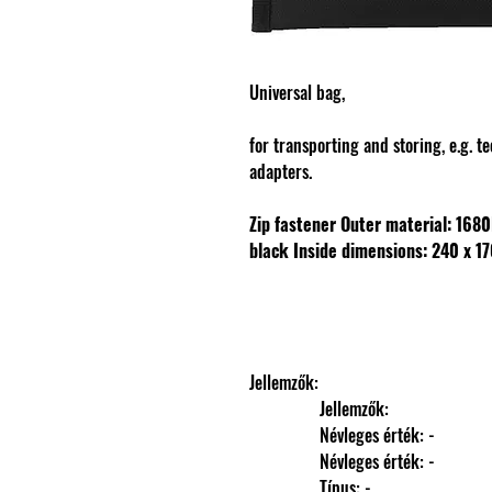
Universal bag,
for transporting and storing, e.g. 
adapters.
Zip fastener
Outer material: 1680
black
Inside dimensions: 240 x 
Jellemzők: 
                Jellemzők: 
                Névleges érték: -
                Névleges érték: -
                Típus: -