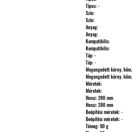
                Típus: -
                Szín: 
                Szín: 
                Anyag: 
                Anyag: 
                Kompatibilis: 
                Kompatibilis: 
                Táp: -
                Táp: -
                Megengedett körny.
                Megengedett körny.
                Méretek: 
                Méretek: 
                Hossz: 280 mm
                Hossz: 280 mm
                Beépítési méretek: -
                Beépítési méretek: -
                Tömeg: 90 g