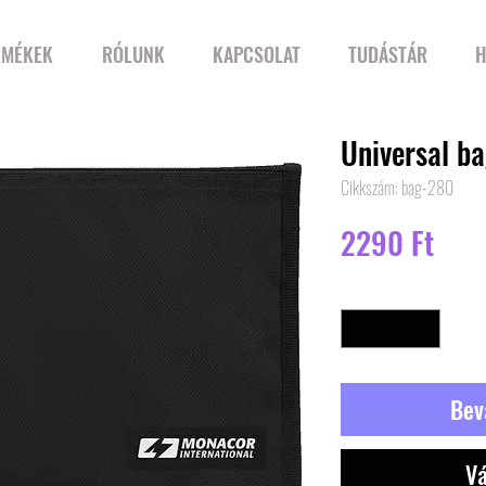
RMÉKEK
RÓLUNK
KAPCSOLAT
TUDÁSTÁR
H
Universal b
Cikkszám: bag-280
Ár
2290 Ft
Mennyiség
*
Bev
Vá