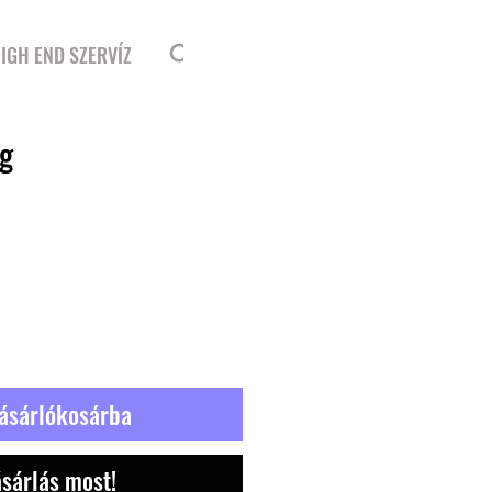
Bejelentkezés
IGH END SZERVÍZ
ag
ásárlókosárba
sárlás most!