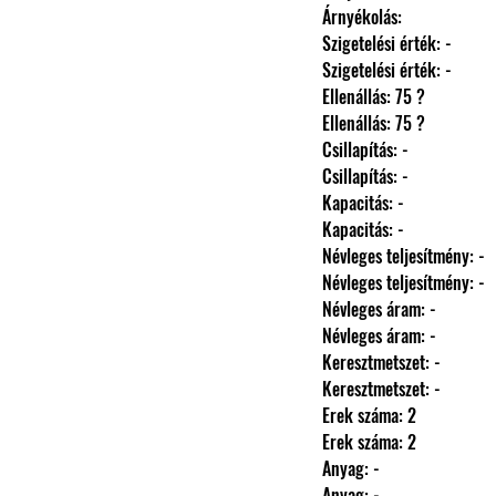
                Árnyékolás: 
                Szigetelési érték: -
                Szigetelési érték: -
                Ellenállás: 75 ?
                Ellenállás: 75 ?
                Csillapítás: -
                Csillapítás: -
                Kapacitás: -
                Kapacitás: -
                Névleges teljesítmény: -
                Névleges teljesítmény: -
                Névleges áram: -
                Névleges áram: -
                Keresztmetszet: -
                Keresztmetszet: -
                Erek száma: 2
                Erek száma: 2
                Anyag: -
                Anyag: -