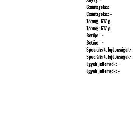
                Csomagolás: -
                Csomagolás: -
                Tömeg: 617 g
                Tömeg: 617 g
                Betűjel: -
                Betűjel: -
                Speciális tulajdonságok: 
                Speciális tulajdonságok: 
                Egyéb jellemzők: -
                Egyéb jellemzők: -