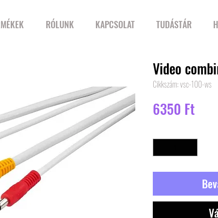
RMÉKEK
RÓLUNK
KAPCSOLAT
TUDÁSTÁR
H
Video combi
Cikkszám: vsc-100-ws
Ár
6350 Ft
Mennyiség
*
Bev
Vá