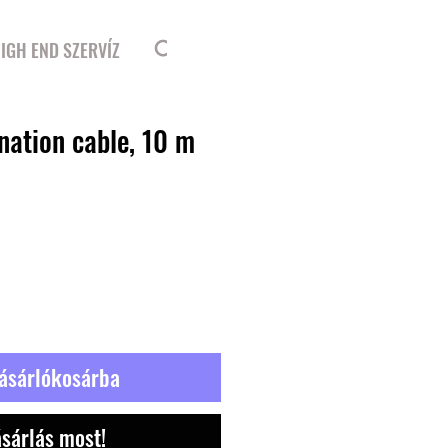
Bejelentkezés
IGH END SZERVÍZ
nation cable, 10 m
ásárlókosárba
sárlás most!