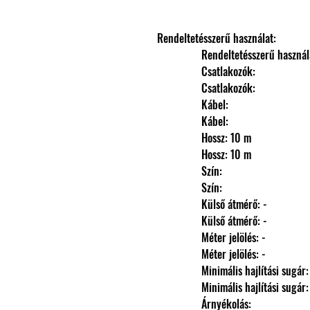
Rendeltetésszerű használat: 
                Rendeltetésszerű haszná
                Csatlakozók: 
                Csatlakozók: 
                Kábel: 
                Kábel: 
                Hossz: 10 m
                Hossz: 10 m
                Szín: 
                Szín: 
                Külső átmérő: -
                Külső átmérő: -
                Méter jelölés: -
                Méter jelölés: -
                Minimális hajlítási sugár
                Minimális hajlítási sugár
                Árnyékolás: 