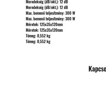
                Meredekség (dB/okt.): 12 dB
                Meredekség (dB/okt.): 12 dB
                Max. bemenő teljesítmény: 300 W
                Max. bemenő teljesítmény: 300 W
                Méretek: 125x35x120mm
                Méretek: 125x35x120mm
                Tömeg: 0,552 kg
                Tömeg: 0,552 kg
Kapcso