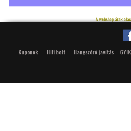
A webshop árak alac
Kuponok
Hifi bolt
Hangszóró javítás
GYI