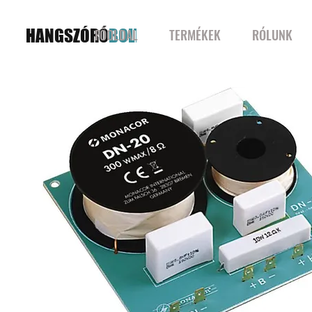
HANGSZÓRÓ
BOLT
FŐOLDAL
TERMÉKEK
RÓLUNK