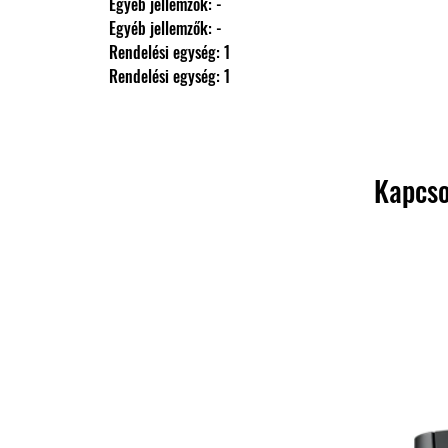
                Egyéb jellemzők: -
                Egyéb jellemzők: -
                Rendelési egység: 1
                Rendelési egység: 1
Kapcso