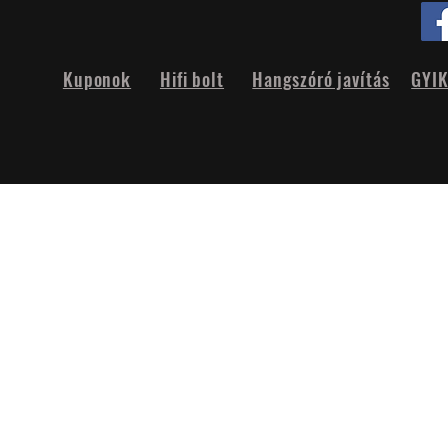
Kuponok
Hifi bolt
Hangszóró javítás
GYI