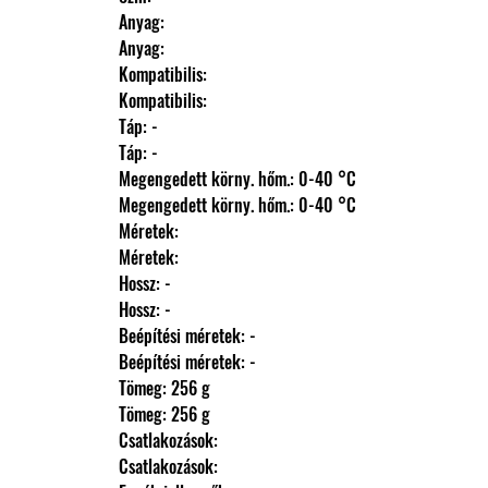
                Anyag: 
                Anyag: 
                Kompatibilis: 
                Kompatibilis: 
                Táp: -
                Táp: -
                Megengedett körny. hőm.: 0-40 °C
                Megengedett körny. hőm.: 0-40 °C
                Méretek: 
                Méretek: 
                Hossz: -
                Hossz: -
                Beépítési méretek: -
                Beépítési méretek: -
                Tömeg: 256 g
                Tömeg: 256 g
                Csatlakozások: 
                Csatlakozások: 