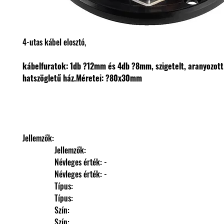
4-utas kábel elosztó,
kábelfuratok: 1db ?12mm és 4db ?8mm, szigetelt, aranyozott 
hatszögletű ház.
Méretei: ?80x30mm
Jellemzők: 
                Jellemzők: 
                Névleges érték: -
                Névleges érték: -
                Típus: 
                Típus: 
                Szín: 
                Szín: 