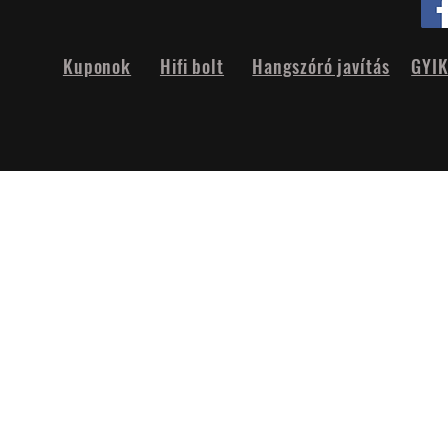
Kuponok
Hifi bolt
Hangszóró javítás
GYI