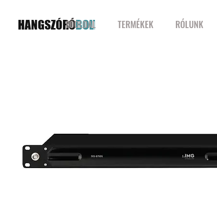
HANGSZÓRÓ
BOLT
FŐOLDAL
TERMÉKEK
RÓLUNK