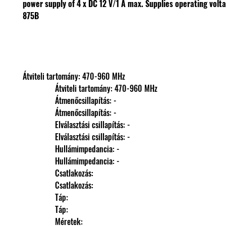
power supply of 4 x DC 12 V/1 A max.
Supplies operating volta
875B
Átviteli tartomány: 470-960 MHz
                Átviteli tartomány: 470-960 MHz
                Átmenőcsillapítás: -
                Átmenőcsillapítás: -
                Elválasztási csillapítás: -
                Elválasztási csillapítás: -
                Hullámimpedancia: -
                Hullámimpedancia: -
                Csatlakozás: 
                Csatlakozás: 
                Táp: 
                Táp: 
                Méretek: 