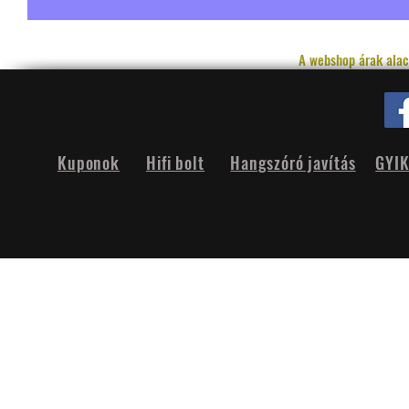
A webshop árak alac
Kuponok
Hifi bolt
Hangszóró javítás
GYI