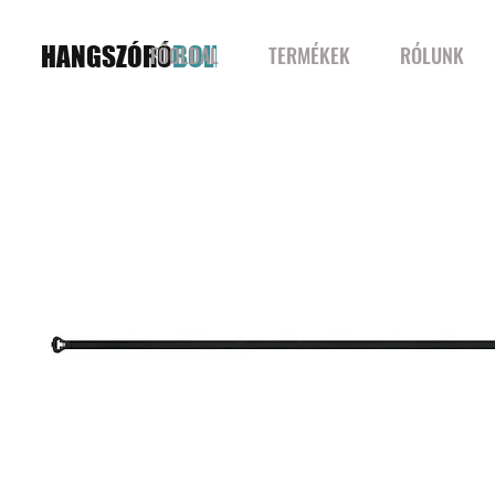
HANGSZÓRÓ
BOLT
FŐOLDAL
TERMÉKEK
RÓLUNK