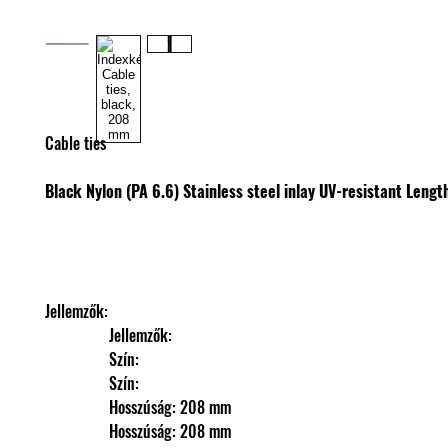
Cable ties
Black
Nylon (PA 6.6)
Stainless steel inlay
UV-resistant
Lengt
Jellemzők: 
                Jellemzők: 
                Szín: 
                Szín: 
                Hosszúság: 208 mm
                Hosszúság: 208 mm