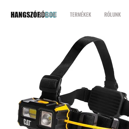
HANGSZÓRÓ
BOLT
FŐOLDAL
TERMÉKEK
RÓLUNK