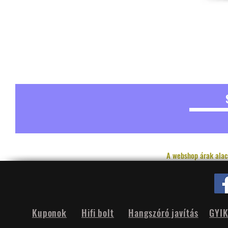
A webshop árak alac
Kuponok
Hifi bolt
Hangszóró javítás
GYI