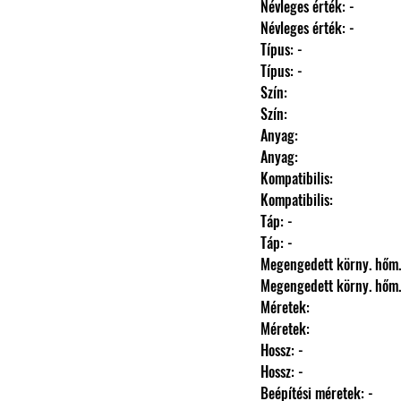
                Névleges érték: -
                Névleges érték: -
                Típus: -
                Típus: -
                Szín: 
                Szín: 
                Anyag: 
                Anyag: 
                Kompatibilis: 
                Kompatibilis: 
                Táp: -
                Táp: -
                Megengedett körny. hőm
                Megengedett körny. hőm
                Méretek: 
                Méretek: 
                Hossz: -
                Hossz: -
                Beépítési méretek: -