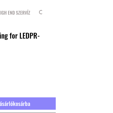
Bejelentkezés
IGH END SZERVÍZ
ring for LEDPR-
ásárlókosárba