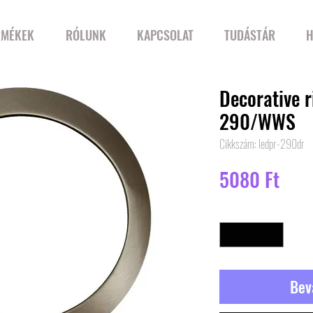
RMÉKEK
RÓLUNK
KAPCSOLAT
TUDÁSTÁR
H
Decorative 
290/WWS
Cikkszám: ledpr-290dr
Ár
5080 Ft
Mennyiség
*
Bev