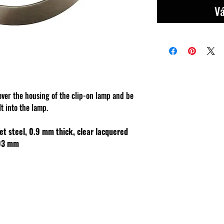
Vá
over the housing of the clip-on lamp and be
t into the lamp.
et steel, 0.9 mm thick, clear lacquered
93 mm