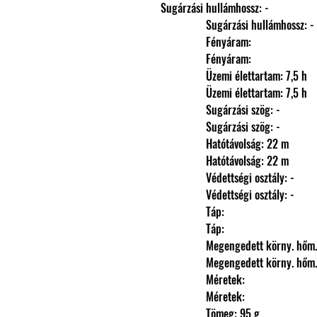
Sugárzási hullámhossz: -
                Sugárzási hullámhossz: -
                Fényáram: 
                Fényáram: 
                Üzemi élettartam: 7,5 h
                Üzemi élettartam: 7,5 h
                Sugárzási szög: -
                Sugárzási szög: -
                Hatótávolság: 22 m
                Hatótávolság: 22 m
                Védettségi osztály: -
                Védettségi osztály: -
                Táp: 
                Táp: 
                Megengedett körny. hőm
                Megengedett körny. hőm
                Méretek: 
                Méretek: 
                Tömeg: 95 g