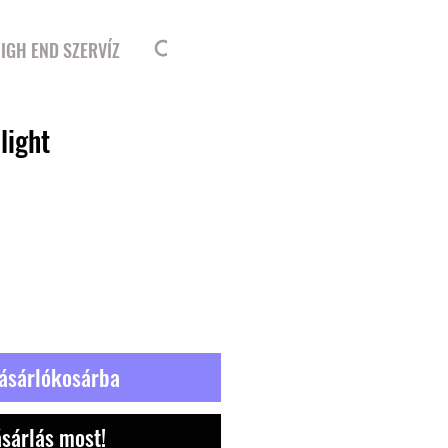
Bejelentkezés
IGH END SZERVÍZ
light
ásárlókosárba
sárlás most!