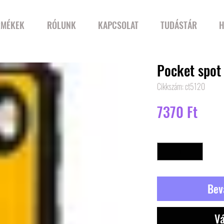
RMÉKEK
RÓLUNK
KAPCSOLAT
TUDÁSTÁR
H
Pocket spot 
Cikkszám: ct5120
Ár
7370 Ft
Mennyiség
*
Bev
Vá