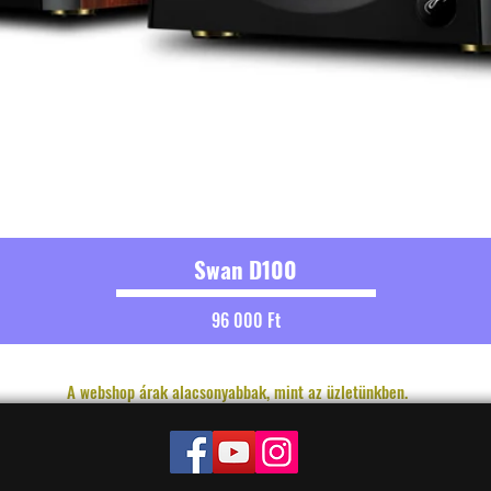
Swan D100
Ár
96 000 Ft
A webshop árak alacsonyabbak, mint az üzletünkben.