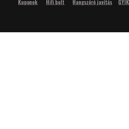
Kuponok
Hifi bolt
Hangszóró javítás
GYI