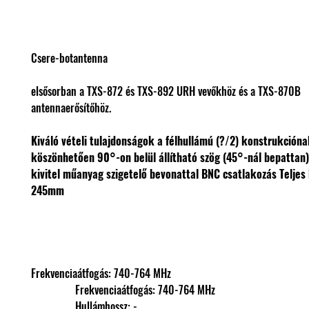
Csere-botantenna
elsősorban a TXS-872 és TXS-892 URH vevőkhöz és a TXS-870B
antennaerősítőhöz.
Kiváló vételi tulajdonságok a félhullámú (?/2) konstrukción
köszönhetően
90°-on belül állítható szög (45°-nál bepattan
kivitel műanyag szigetelő bevonattal
BNC csatlakozás
Teljes
245mm
Frekvenciaátfogás: 740-764 MHz
                Frekvenciaátfogás: 740-764 MHz
                Hullámhossz: -