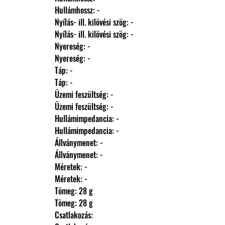
                Hullámhossz: -
                Nyílás- ill. kilövési szög: -
                Nyílás- ill. kilövési szög: -
                Nyereség: -
                Nyereség: -
                Táp: -
                Táp: -
                Üzemi feszültség: -
                Üzemi feszültség: -
                Hullámimpedancia: -
                Hullámimpedancia: -
                Állványmenet: -
                Állványmenet: -
                Méretek: -
                Méretek: -
                Tömeg: 28 g
                Tömeg: 28 g
                Csatlakozás: 