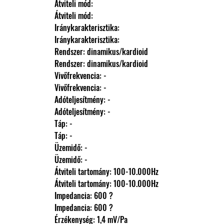
                Átviteli mód: 
                Átviteli mód: 
                Iránykarakterisztika: 
                Iránykarakterisztika: 
                Rendszer: dinamikus/kardioid
                Rendszer: dinamikus/kardioid
                Vivőfrekvencia: -
                Vivőfrekvencia: -
                Adóteljesítmény: -
                Adóteljesítmény: -
                Táp: -
                Táp: -
                Üzemidő: -
                Üzemidő: -
                Átviteli tartomány: 100-10.000Hz
                Átviteli tartomány: 100-10.000Hz
                Impedancia: 600 ?
                Impedancia: 600 ?
                Érzékenység: 1,4 mV/Pa