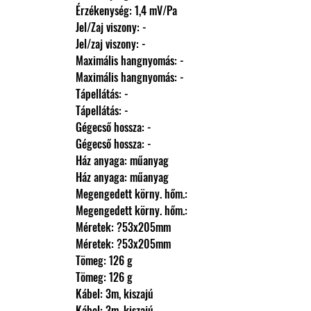
                Érzékenység: 1,4 mV/Pa
                Jel/Zaj viszony: -
                Jel/zaj viszony: -
                Maximális hangnyomás: -
                Maximális hangnyomás: -
                Tápellátás: -
                Tápellátás: -
                Gégecső hossza: -
                Gégecső hossza: -
                Ház anyaga: műanyag
                Ház anyaga: műanyag
                Megengedett körny. hőm.: 
                Megengedett körny. hőm.: 
                Méretek: ?53x205mm
                Méretek: ?53x205mm
                Tömeg: 126 g
                Tömeg: 126 g
                Kábel: 3m, kiszajú
                Kábel: 3m, kiszajú