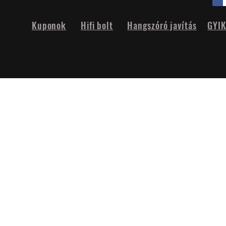
Kuponok
Hifi bolt
Hangszóró javítás
GYI