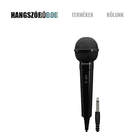
HANGSZÓRÓ
BOLT
FŐOLDAL
TERMÉKEK
RÓLUNK