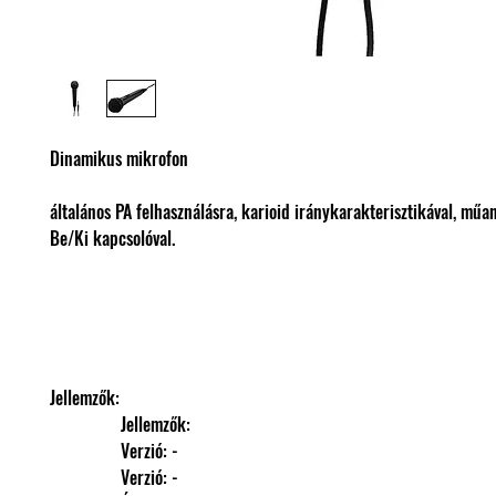
Dinamikus mikrofon
általános PA felhasználásra, karioid iránykarakterisztikával, műa
Be/Ki kapcsolóval.
Jellemzők: 
                Jellemzők: 
                Verzió: -
                Verzió: -