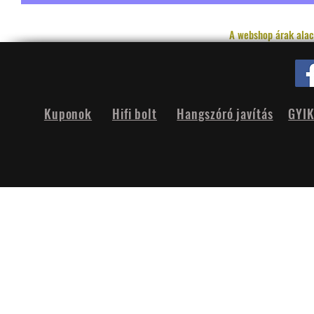
A webshop árak alac
Kuponok
Hifi bolt
Hangszóró javítás
GYI