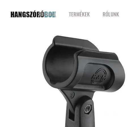
HANGSZÓRÓ
BOLT
FŐOLDAL
TERMÉKEK
RÓLUNK