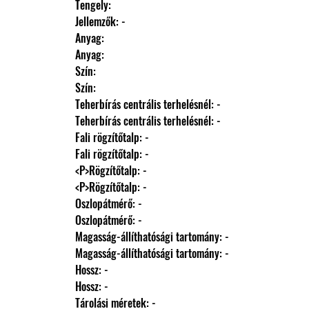
                Tengely: 
                Jellemzők: -
                Anyag: 
                Anyag: 
                Szín: 
                Szín: 
                Teherbírás centrális terhelésnél: -
                Teherbírás centrális terhelésnél: -
                Fali rögzítőtalp: -
                Fali rögzítőtalp: -
                <P>Rögzítőtalp: -
                <P>Rögzítőtalp: -
                Oszlopátmérő: -
                Oszlopátmérő: -
                Magasság-állíthatósági tartomány: -
                Magasság-állíthatósági tartomány: -
                Hossz: -
                Hossz: -
                Tárolási méretek: -