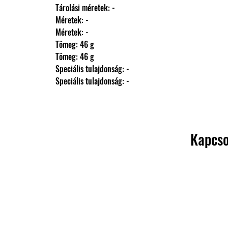
                Tárolási méretek: -
                Méretek: -
                Méretek: -
                Tömeg: 46 g
                Tömeg: 46 g
                Speciális tulajdonság: -
                Speciális tulajdonság: -
Kapcso