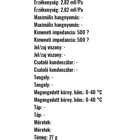
                Érzékenység: 2,82 mV/Pa
                Érzékenység: 2,82 mV/Pa
                Maximális hangnyomás: -
                Maximális hangnyomás: -
                Kimeneti impedancia: 500 ?
                Kimeneti impedancia: 500 ?
                Jel/zaj viszony: -
                Jel/zaj viszony: -
                Csatoló kondenzátor: -
                Csatoló kondenzátor: -
                Tengely: -
                Tengely: -
                Megengedett körny. hőm.: 0-40 °C
                Megengedett körny. hőm.: 0-40 °C
                Táp: -
                Táp: -
                Méretek: 
                Méretek: 
                Tömeg: 27 g