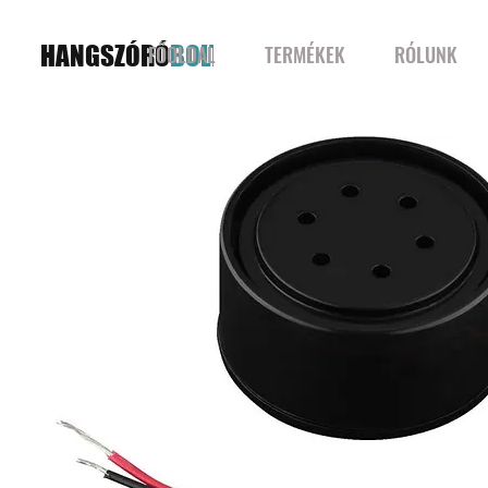
HANGSZÓRÓ
BOLT
FŐOLDAL
TERMÉKEK
RÓLUNK