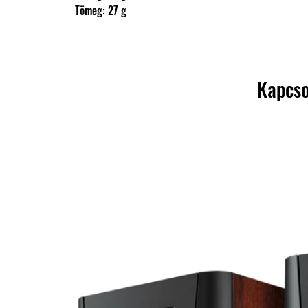
                Tömeg: 27 g
Kapcso