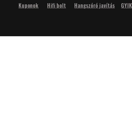
Kuponok
Hifi bolt
Hangszóró javítás
GYI