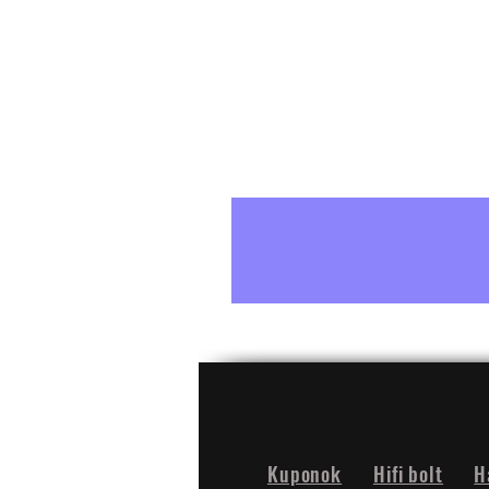
Kuponok
Hifi bolt
H