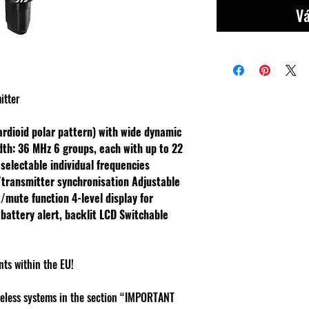
Vá
itter
rdioid polar pattern) with wide dynamic
dth: 36 MHz
6 groups, each with up to 22
 selectable individual frequencies
/transmitter synchronisation
Adjustable
/mute function
4-level display for
 battery alert, backlit LCD
Switchable
nts within the EU!
reless systems in the section “IMPORTANT