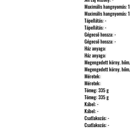
                Maximális hangnyomá
                Maximális hangnyomá
                Tápellátás: -
                Tápellátás: -
                Gégecső hossza: -
                Gégecső hossza: -
                Ház anyaga: 
                Ház anyaga: 
                Megengedett körny.
                Megengedett körny.
                Méretek: 
                Méretek: 
                Tömeg: 335 g
                Tömeg: 335 g
                Kábel: -
                Kábel: -
                Csatlakozás: -
                Csatlakozás: -