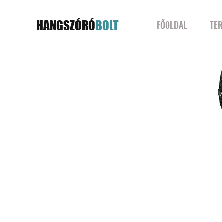
HANGSZÓRÓ
BOLT
FŐOLDAL
TE