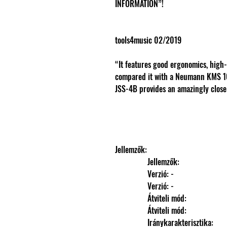
INFORMATION”!
tools4music 02/2019
“It features good ergonomics, high
compared it with a Neumann KMS 10
JSS-4B provides an amazingly close
Jellemzők: 
                Jellemzők: 
                Verzió: -
                Verzió: -
                Átviteli mód: 
                Átviteli mód: 
                Iránykarakterisztika: 