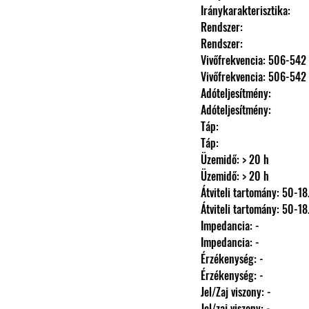
                Iránykarakterisztika: 
                Rendszer: 
                Rendszer: 
                Vivőfrekvencia: 506-
                Vivőfrekvencia: 506-
                Adóteljesítmény: 
                Adóteljesítmény: 
                Táp: 
                Táp: 
                Üzemidő: > 20 h
                Üzemidő: > 20 h
                Átviteli tartomány: 
                Átviteli tartomány: 
                Impedancia: -
                Impedancia: -
                Érzékenység: -
                Érzékenység: -
                Jel/Zaj viszony: -
                Jel/zaj viszony: -