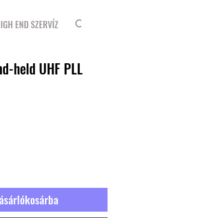
Bejelentkezés
IGH END SZERVÍZ
d-held UHF PLL
r
ásárlókosárba