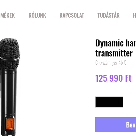
RMÉKEK
RÓLUNK
KAPCSOLAT
TUDÁSTÁR
H
Dynamic han
transmitter
Cikkszám: jss-4b-5
Á
125 990 Ft
Mennyiség
*
Bev