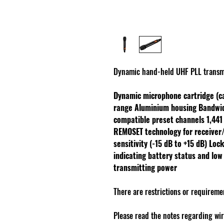
Dynamic hand-held UHF PLL transm
Dynamic microphone cartridge (ca
range
Aluminium housing
Bandwi
compatible preset channels
1,441
REMOSET technology for receiver
sensitivity (-15 dB to +15 dB)
Lock
indicating battery status and low
transmitting power
There are restrictions or requireme
Please read the notes regarding wi