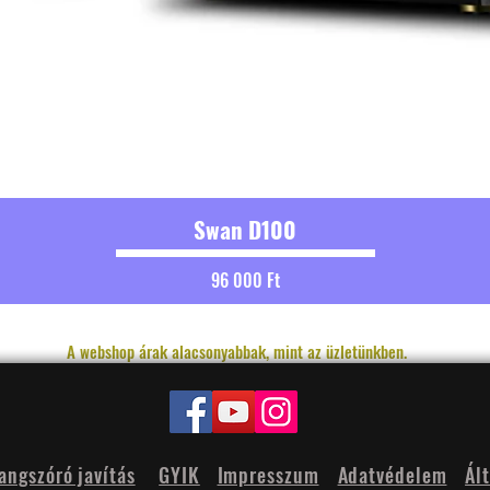
Swan D100
Ár
96 000 Ft
A webshop árak alacsonyabbak, mint az üzletünkben.
angszóró javítás
GYIK
Impresszum
Adatvédelem
Ál