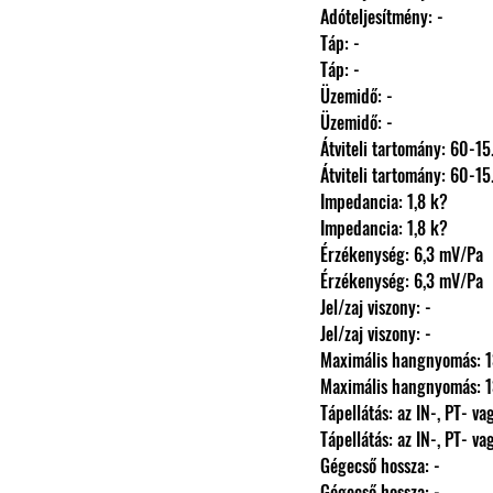
                Adóteljesítmény: -
                Táp: -
                Táp: -
                Üzemidő: -
                Üzemidő: -
                Átviteli tartomány: 
                Átviteli tartomány: 
                Impedancia: 1,8 k?
                Impedancia: 1,8 k?
                Érzékenység: 6,3 mV/Pa
                Érzékenység: 6,3 mV/Pa
                Jel/zaj viszony: -
                Jel/zaj viszony: -
                Maximális hangnyomá
                Maximális hangnyomá
                Tápellátás: az
                Tápellátás: az
                Gégecső hossza: -
                Gégecső hossza: -