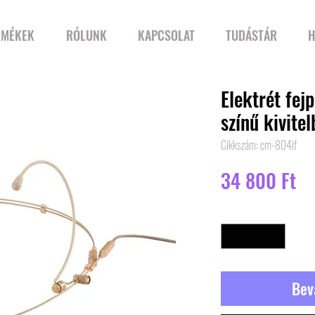
RMÉKEK
RÓLUNK
KAPCSOLAT
TUDÁSTÁR
H
Elektrét fej
színű kivite
Cikkszám: cm-804if
Ár
34 800 Ft
Mennyiség
*
Bev