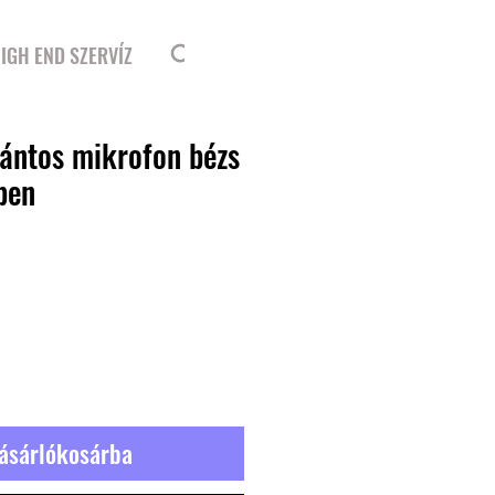
Bejelentkezés
IGH END SZERVÍZ
pántos mikrofon bézs
lben
ásárlókosárba