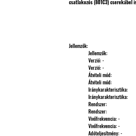
csatlakozós (801C3) cserekábel i
Jellemzők: 
                Jellemzők: 
                Verzió: -
                Verzió: -
                Átviteli mód: 
                Átviteli mód: 
                Iránykarakterisztika: 
                Iránykarakterisztika: 
                Rendszer: 
                Rendszer: 
                Vivőfrekvencia: -
                Vivőfrekvencia: -
                Adóteljesítmény: -