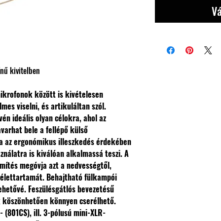
Vá
ínű kivitelben
ikrofonok között is kivételesen
es viselni, és artikuláltan szól.
én ideális olyan célokra, ahol az
arhat bele a fellépő külső
tja az ergonómikus illeszkedés érdekében
sználatra is kiválóan alkalmassá teszi. A
mítés megóvja azt a nedvességtől,
 élettartamát. Behajtható fülkampói
ehetővé. Feszülésgátlós bevezetésű
 köszönhetően könnyen cserélhető.
(801CS), ill. 3-pólusú mini-XLR-