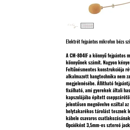
Elektrét fejpántos mikrofon bézs sz
A CM-804IF a könnyű fejpántos m
könnyűnek számít. Nagyon kényelm
Feltűnésmentes konstrukciója rév
alkalmazott hangtechnika nem zav
megjelenésébe.
Állítható fejpán
fixálható, ami gyerekek általi ha
kapszulájába épített cseppzárótö
jelentősen megnövelve ezáltal az
helytakarékos tárolást tesznek l
kábele csavaros csatlakozásának
Opcióként 3,5mm-es sztereó jack- 