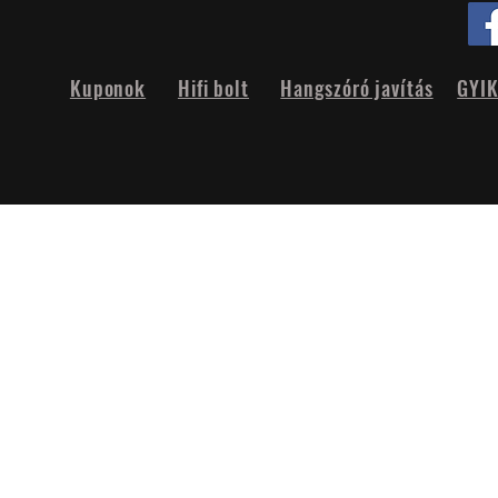
Kuponok
Hifi bolt
Hangszóró javítás
GYI