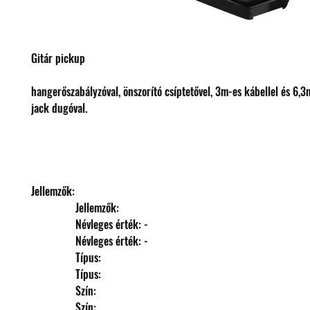
Gitár pickup
hangerőszabályzóval, önszorító csíptetővel, 3m-es kábellel és 6
jack dugóval.
Jellemzők: 
                Jellemzők: 
                Névleges érték: -
                Névleges érték: -
                Típus: 
                Típus: 
                Szín: 
                Szín: 