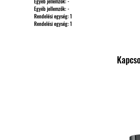
                Egyéb jellemzők: -
                Egyéb jellemzők: -
                Rendelési egység: 1
                Rendelési egység: 1
Kapcso