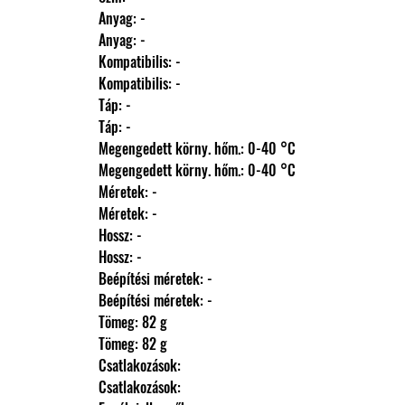
                Anyag: -
                Anyag: -
                Kompatibilis: -
                Kompatibilis: -
                Táp: -
                Táp: -
                Megengedett körny. hőm.: 0-40 °C
                Megengedett körny. hőm.: 0-40 °C
                Méretek: -
                Méretek: -
                Hossz: -
                Hossz: -
                Beépítési méretek: -
                Beépítési méretek: -
                Tömeg: 82 g
                Tömeg: 82 g
                Csatlakozások: 
                Csatlakozások: 