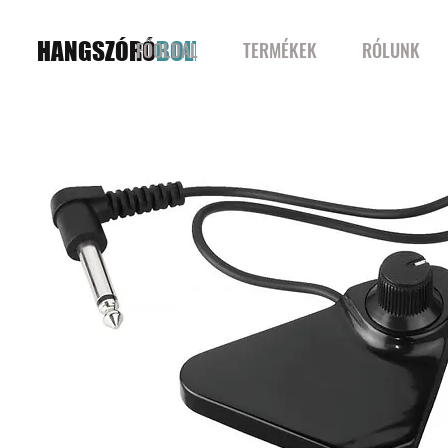
HANGSZÓRÓ
BOLT
FŐOLDAL
TERMÉKEK
RÓLUNK