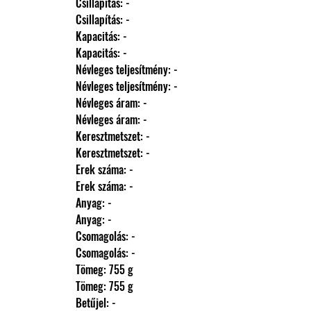
                Csillapítás: -
                Csillapítás: -
                Kapacitás: -
                Kapacitás: -
                Névleges teljesítmény: -
                Névleges teljesítmény: -
                Névleges áram: -
                Névleges áram: -
                Keresztmetszet: -
                Keresztmetszet: -
                Erek száma: -
                Erek száma: -
                Anyag: -
                Anyag: -
                Csomagolás: -
                Csomagolás: -
                Tömeg: 755 g
                Tömeg: 755 g
                Betűjel: -