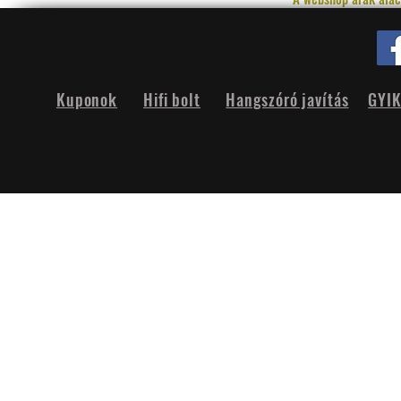
Kuponok
Hifi bolt
Hangszóró javítás
GYI