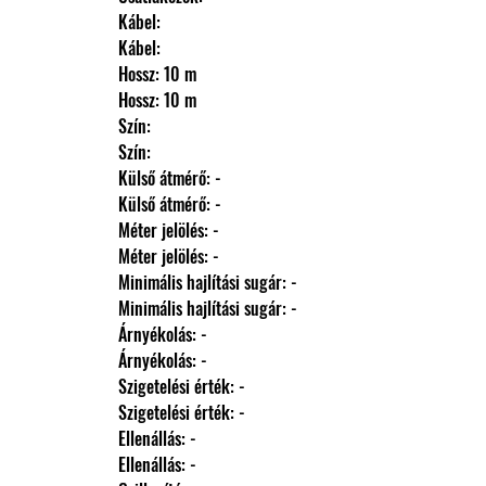
                Kábel: 
                Kábel: 
                Hossz: 10 m
                Hossz: 10 m
                Szín: 
                Szín: 
                Külső átmérő: -
                Külső átmérő: -
                Méter jelölés: -
                Méter jelölés: -
                Minimális hajlítási sugár: -
                Minimális hajlítási sugár: -
                Árnyékolás: -
                Árnyékolás: -
                Szigetelési érték: -
                Szigetelési érték: -
                Ellenállás: -
                Ellenállás: -