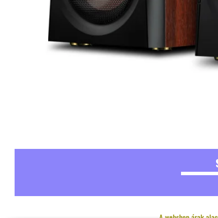
A webshop árak alac