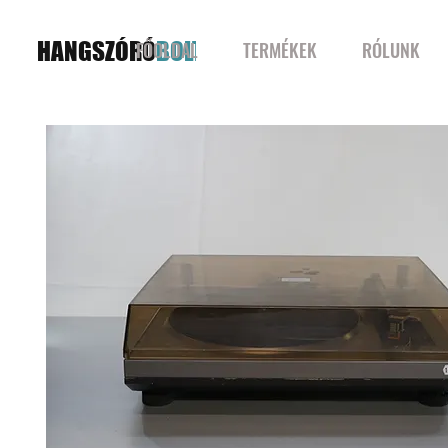
HANGSZÓRÓ
BOLT
FŐOLDAL
TERMÉKEK
RÓLUNK