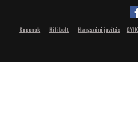
Kuponok
Hifi bolt
Hangszóró javítás
GYI