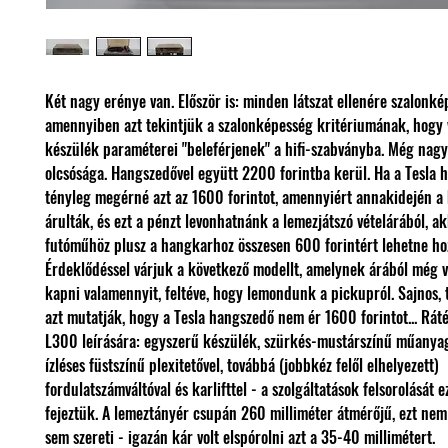
Két nagy erénye van. Először is: minden látszat ellenére szalonké
amennyiben azt tekintjük a szalonképesség kritériumának, hogy 
készülék paraméterei "beleférjenek" a hifi-szabványba. Még nag
olcsósága. Hangszedővel együtt 2200 forintba kerül. Ha a Tesla 
tényleg megérné azt az 1600 forintot, amennyiért annakidején a
árulták, és ezt a pénzt levonhatnánk a lemezjátszó vételárából, a
futóműhöz plusz a hangkarhoz összesen 600 forintért lehetne hoz
Érdeklődéssel várjuk a következő modellt, amelynek árából még v
kapni valamennyit, feltéve, hogy lemondunk a pickupról. Sajnos, 
azt mutatják, hogy a Tesla hangszedő nem ér 1600 forintot... Rát
L300 leírására: egyszerű készülék, szürkés-mustárszínű műanyag
ízléses füstszínű plexitetővel, továbbá (jobbkéz felől elhelyezett)
fordulatszámváltóval és karlifttel - a szolgáltatások felsorolását e
fejeztük. A lemeztányér csupán 260 milliméter átmérőjű, ezt nem
sem szereti - igazán kár volt elspórolni azt a 35-40 millimétert.