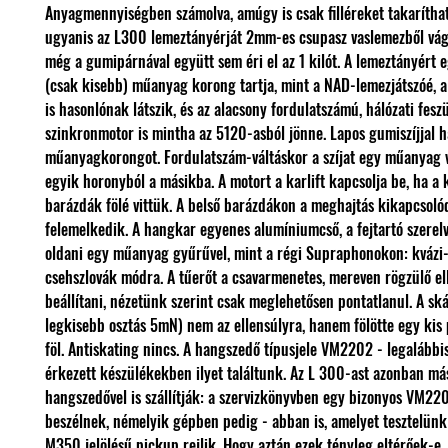
Anyagmennyiségben számolva, amúgy is csak filléreket takarítha
ugyanis az L300 lemeztányérját 2mm-es csupasz vaslemezből vágt
még a gumipárnával együtt sem éri el az 1 kilót. A lemeztányért e
(csak kisebb) műanyag korong tartja, mint a NAD-lemezjátszóé, 
is hasonlónak látszik, és az alacsony fordulatszámú, hálózati feszü
szinkronmotor is mintha az 5120-asból jönne. Lapos gumiszíjjal h
műanyagkorongot. Fordulatszám-váltáskor a szíjat egy műanyag vil
egyik horonyból a másikba. A motort a karlift kapcsolja be, ha a 
barázdák fölé vittük. A belső barázdákon a meghajtás kikapcsolód
felemelkedik. A hangkar egyenes alumíniumcső, a fejtartó szerelv
oldani egy műanyag gyűrűvel, mint a régi Supraphonokon: kvázi
csehszlovák módra. A tűerőt a csavarmenetes, mereven rögzülő ell
beállítani, nézetünk szerint csak meglehetősen pontatlanul. A sk
legkisebb osztás 5mN) nem az ellensúlyra, hanem fölötte egy kis 
föl. Antiskating nincs. A hangszedő típusjele VM2202 - legalábbis
érkezett készülékekben ilyet találtunk. Az L 300-ast azonban má
hangszedővel is szállítják: a szervizkönyvben egy bizonyos VM22
beszélnek, némelyik gépben pedig - abban is, amelyet tesztelünk
M350 jelölésű pickup rejlik. Hogy aztán ezek tényleg eltérőek-e,