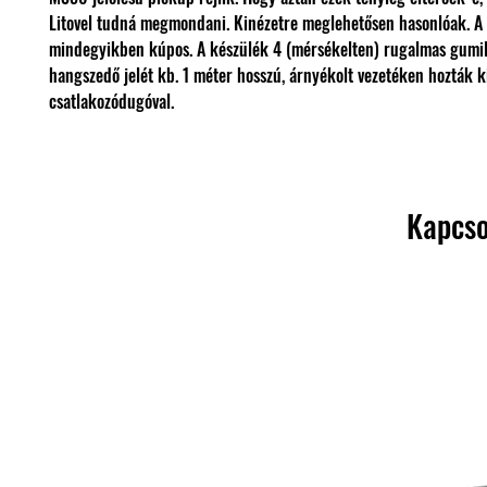
Litovel tudná megmondani. Kinézetre meglehetősen hasonlóak. A
mindegyikben kúpos. A készülék 4 (mérsékelten) rugalmas gumilá
hangszedő jelét kb. 1 méter hosszú, árnyékolt vezetéken hozták k
csatlakozódugóval.
Kapcso