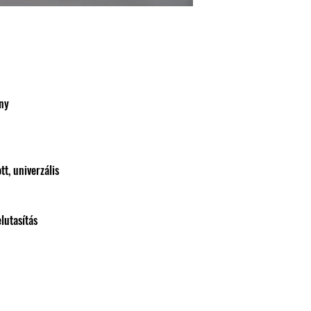
ny
t, univerzális
lutasítás