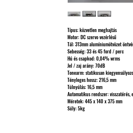
Típus: közvetlen meghajtás
Motor: DC szervo vezérlésű
Tál: 313mm alumíniumötvözet öntvé
Sebesség: 33 és 45 ford / perc
Hú és csapkod: 0,04% wrms
Jel / zaj arány: 70dB
Tonearm: statikusan kiegyensúlyozot
Tényleges hossz: 216,5 mm
Túlnyúlás: 16,5 mm
Automatikus rendszer: visszatérés, e
Méretek: 445 x 140 x 375 mm
Súly: 5kg