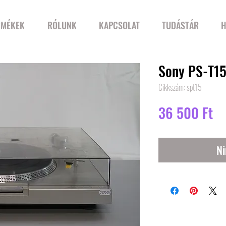
RMÉKEK
RÓLUNK
KAPCSOLAT
TUDÁSTÁR
H
Sony PS-T1
Cikkszám: spt15
Ár
36 500 Ft
Ni