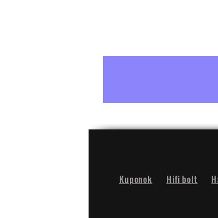
Kuponok
Hifi bolt
H