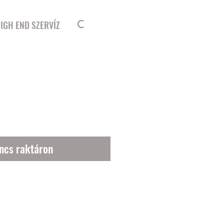
Bejelentkezés
IGH END SZERVÍZ
5
ncs raktáron