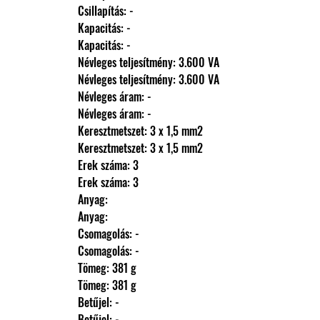
                Csillapítás: -
                Kapacitás: -
                Kapacitás: -
                Névleges teljesítmény: 3.600 VA
                Névleges teljesítmény: 3.600 VA
                Névleges áram: -
                Névleges áram: -
                Keresztmetszet: 3 x 1,5 mm2
                Keresztmetszet: 3 x 1,5 mm2
                Erek száma: 3
                Erek száma: 3
                Anyag: 
                Anyag: 
                Csomagolás: -
                Csomagolás: -
                Tömeg: 381 g
                Tömeg: 381 g
                Betűjel: -
                Betűjel: -