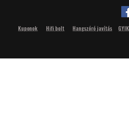
Kuponok
Hifi bolt
Hangszóró javítás
GYI