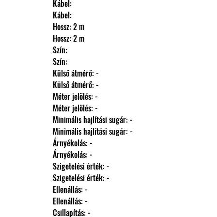
                Kábel: 
                Kábel: 
                Hossz: 2 m
                Hossz: 2 m
                Szín: 
                Szín: 
                Külső átmérő: -
                Külső átmérő: -
                Méter jelölés: -
                Méter jelölés: -
                Minimális hajlítási sugár: -
                Minimális hajlítási sugár: -
                Árnyékolás: -
                Árnyékolás: -
                Szigetelési érték: -
                Szigetelési érték: -
                Ellenállás: -
                Ellenállás: -
                Csillapítás: -