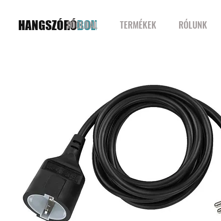
HANGSZÓRÓ
BOLT
FŐOLDAL
TERMÉKEK
RÓLUNK