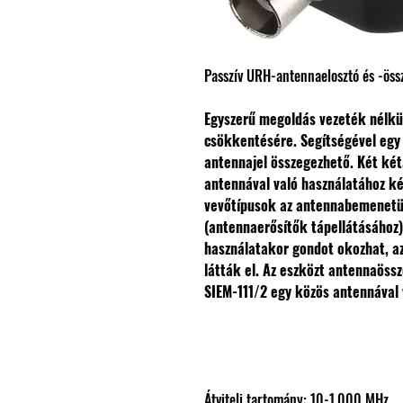
Passzív URH-antennaelosztó és -öss
Egyszerű megoldás vezeték nélkü
csökkentésére. Segítségével egy a
antennajel összegezhető. Két két
antennával való használatához ké
vevőtípusok az antennabemenetü
(antennaerősítők tápellátásához
használatakor gondot okozhat, a
látták el.
Az eszközt antennaössz
SIEM-111/2 egy közös antennával 
Átviteli tartomány: 10-1.000 MHz