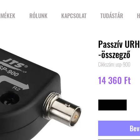
RMÉKEK
RÓLUNK
KAPCSOLAT
TUDÁSTÁR
H
Passzív URH
-összegző
Cikkszám: usp-900
Ár
14 360 Ft
Mennyiség
*
Bev