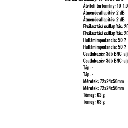
                Átviteli tartomány: 
                Átmenőcsillapítás: 2 dB
                Átmenőcsillapítás: 2 dB
                Elválasztási csillapítás
                Elválasztási csillapítás
                Hullámimpedancia: 50 ?
                Hullámimpedancia: 50 ?
                Csatlakozás: 3db BNC-a
                Csatlakozás: 3db BNC-a
                Táp: -
                Táp: -
                Méretek: 72x24x56mm
                Méretek: 72x24x56mm
                Tömeg: 63 g
                Tömeg: 63 g