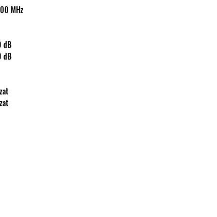
10-1.000 MHz
: 20 dB
: 20 dB
ljzat
ljzat