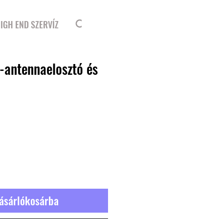
Bejelentkezés
IGH END SZERVÍZ
-antennaelosztó és
ásárlókosárba