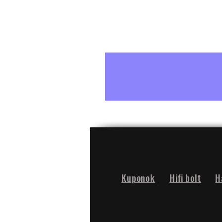
Kuponok
Hifi bolt
H