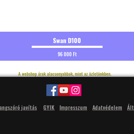
Swan D100
Ár
96 000 Ft
A webshop árak alacsonyabbak, mint az üzletünkben.
angszóró javítás
GYIK
Impresszum
Adatvédelem
Ál