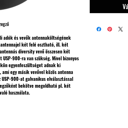
Vá
zegző
li adók és vevők antennaköltségének
ntennajel két felé osztható, ill. két
antennás diversity vevő összesen két
t USP-900-ra van szükség. Mivel bizonyos
kön egyenfeszültséget adnak ki
), ami egy másik vevővel közös antenna
z USP-900-at galvanikus elválasztással
egzőként bekötve megoldható pl. két
való használata.