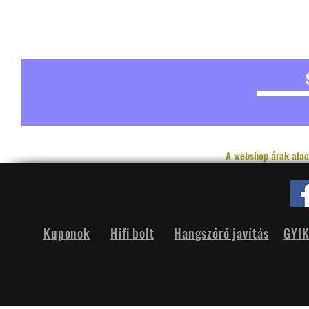
A webshop árak alac
Kuponok
Hifi bolt
Hangszóró javítás
GYI