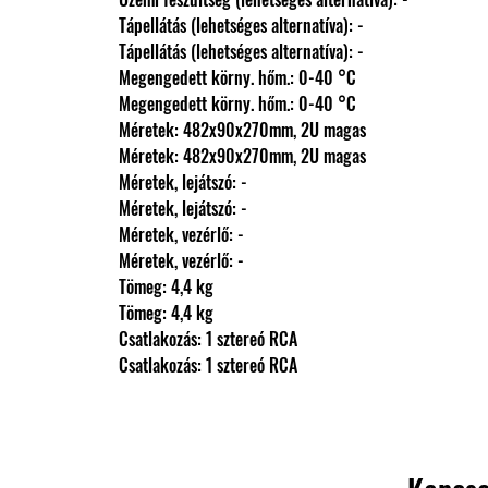
                Tápellátás (lehetséges alternatíva): -
                Tápellátás (lehetséges alternatíva): -
                Megengedett körny. hőm.: 0-40 °C
                Megengedett körny. hőm.: 0-40 °C
                Méretek: 482x90x270mm, 2U magas
                Méretek: 482x90x270mm, 2U magas
                Méretek, lejátszó: -
                Méretek, lejátszó: -
                Méretek, vezérlő: -
                Méretek, vezérlő: -
                Tömeg: 4,4 kg
                Tömeg: 4,4 kg
                Csatlakozás: 1 sztereó RCA
                Csatlakozás: 1 sztereó RCA