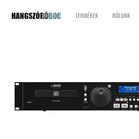
HANGSZÓRÓ
BOLT
FŐOLDAL
TERMÉKEK
RÓLUNK