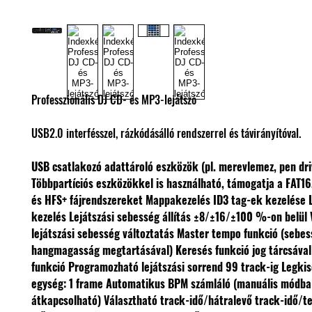
Professzionális DJ CD- és MP3-lejátszó
USB2.0 interfésszel, rázkódásálló rendszerrel és távirányítóval.
USB csatlakozó adattároló eszközök (pl. merevlemez, pen dr
Többpartíciós eszközökkel is használható, támogatja a FAT16
és HFS+ fájrendszereket
Mappakezelés
ID3 tag-ek kezelése
kezelés
Lejátszási sebesség állítás ±8/±16/±100 %-on belül
lejátszási sebesség változtatás
Master tempo funkció (sebess
hangmagasság megtartásával)
Keresés funkció jog tárcsáva
funkció
Programozható lejátszási sorrend 99 track-ig
Legkis
egység: 1 frame
Automatikus BPM számláló (manuális módba 
átkapcsolható)
Választható track-idő/hátralevő track-idő/te