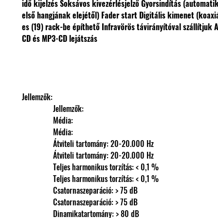
idő kijelzés
Soksávos kivezérlésjelző
Gyorsindítás (automati
első hangjának elejétől)
Fader start
Digitális kimenet (koaxi
es (19) rack-be építhető
Infravörös távirányítóval szállítjuk
A
CD és MP3-CD lejátszás
Jellemzők: 
                Jellemzők: 
                Média: 
                Média: 
                Átviteli tartomány: 20-20.000 Hz
                Átviteli tartomány: 20-20.000 Hz
                Teljes harmonikus torzítás: < 0,1 %
                Teljes harmonikus torzítás: < 0,1 %
                Csatornaszeparáció: > 75 dB
                Csatornaszeparáció: > 75 dB
                Dinamikatartomány: > 80 dB