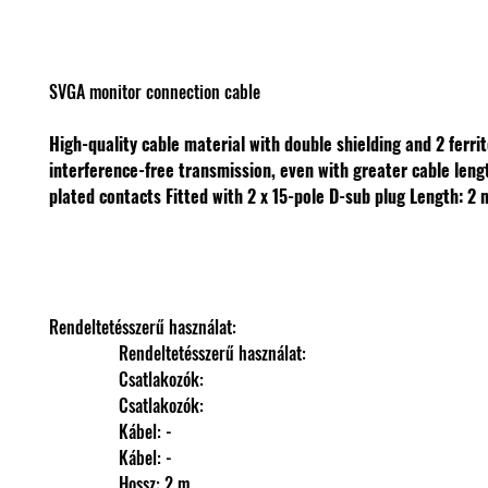
SVGA monitor connection cable
High-quality cable material with double shielding and 2 ferrit
interference-free transmission, even with greater cable len
plated contacts
Fitted with 2 x 15-pole D-sub plug
Length: 2 
Rendeltetésszerű használat: 
                Rendeltetésszerű használat: 
                Csatlakozók: 
                Csatlakozók: 
                Kábel: -
                Kábel: -
                Hossz: 2 m