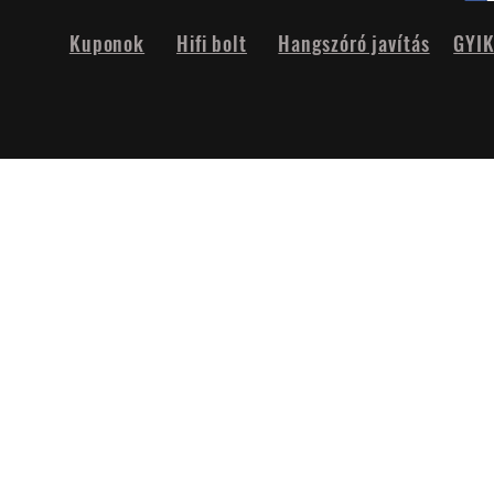
Kuponok
Hifi bolt
Hangszóró javítás
GYI