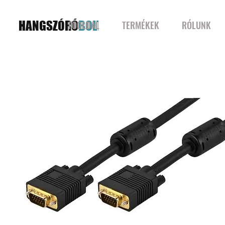
HANGSZÓRÓ
BOLT
FŐOLDAL
TERMÉKEK
RÓLUNK