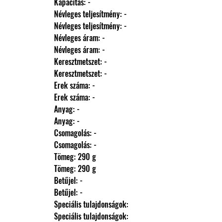
                Kapacitás: -
                Névleges teljesítmény: -
                Névleges teljesítmény: -
                Névleges áram: -
                Névleges áram: -
                Keresztmetszet: -
                Keresztmetszet: -
                Erek száma: -
                Erek száma: -
                Anyag: -
                Anyag: -
                Csomagolás: -
                Csomagolás: -
                Tömeg: 290 g
                Tömeg: 290 g
                Betűjel: -
                Betűjel: -
                Speciális tulajdonságok: 
                Speciális tulajdonságok: 