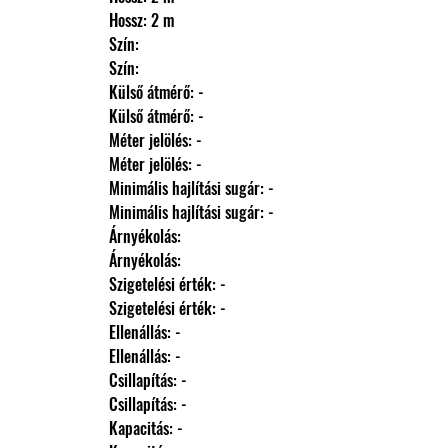
                Hossz: 2 m
                Szín: 
                Szín: 
                Külső átmérő: -
                Külső átmérő: -
                Méter jelölés: -
                Méter jelölés: -
                Minimális hajlítási sugár: -
                Minimális hajlítási sugár: -
                Árnyékolás: 
                Árnyékolás: 
                Szigetelési érték: -
                Szigetelési érték: -
                Ellenállás: -
                Ellenállás: -
                Csillapítás: -
                Csillapítás: -
                Kapacitás: -