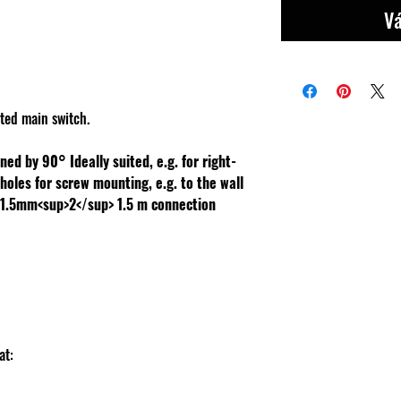
Vá
ted main switch.
rned by 90°
Ideally suited, e.g. for right-
 holes for screw mounting, e.g. to the wall
x 1.5mm<sup>2</sup>
1.5 m connection
lat: 