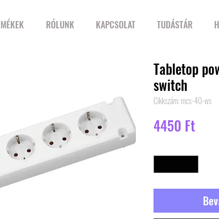
RMÉKEK
RÓLUNK
KAPCSOLAT
TUDÁSTÁR
H
Tabletop pow
switch
Cikkszám: mcs-40-ws
Ár
4450 Ft
Mennyiség
*
Bev