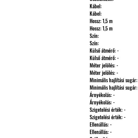
                Kábel: 
                Kábel: 
                Hossz: 1,5 m
                Hossz: 1,5 m
                Szín: 
                Szín: 
                Külső átmérő: -
                Külső átmérő: -
                Méter jelölés: -
                Méter jelölés: -
                Minimális hajlítási sugár
                Minimális hajlítási sugár
                Árnyékolás: -
                Árnyékolás: -
                Szigetelési érték: -
                Szigetelési érték: -
                Ellenállás: -
                Ellenállás: -