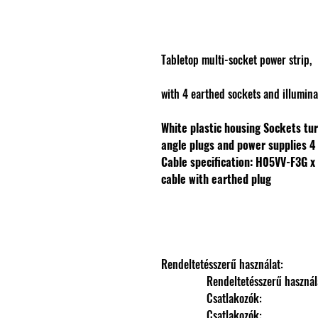
Tabletop multi-socket power strip,
with 4 earthed sockets and illumina
White plastic housing
Sockets tu
angle plugs and power supplies
4
Cable specification: H05VV-F3G 
cable with earthed plug
Rendeltetésszerű használat: 
                Rendeltetésszerű haszná
                Csatlakozók: 
                Csatlakozók: 