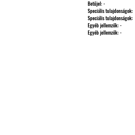
                Betűjel: -
                Speciális tulajdonságok: 
                Speciális tulajdonságok: 
                Egyéb jellemzők: -
                Egyéb jellemzők: -