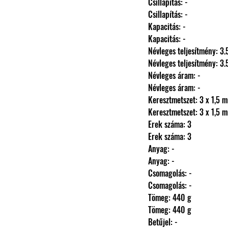
                Csillapítás: -
                Csillapítás: -
                Kapacitás: -
                Kapacitás: -
                Névleges teljesítmény
                Névleges teljesítmény
                Névleges áram: -
                Névleges áram: -
                Keresztmetszet: 3 x 1,
                Keresztmetszet: 3 x 1,
                Erek száma: 3
                Erek száma: 3
                Anyag: -
                Anyag: -
                Csomagolás: -
                Csomagolás: -
                Tömeg: 440 g
                Tömeg: 440 g
                Betűjel: -