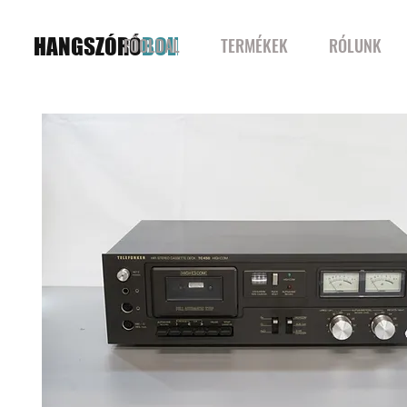
HANGSZÓRÓ
BOLT
FŐOLDAL
TERMÉKEK
RÓLUNK