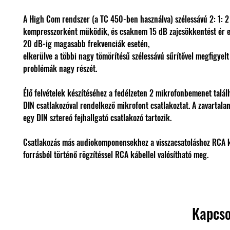
A High Com rendszer (a TC 450-ben használva) szélessávú 2: 1: 2
kompresszorként működik, és csaknem 15 dB zajcsökkentést ér el
20 dB-ig magasabb frekvenciák esetén,
elkerülve a többi nagy tömörítésű szélessávú sűrítővel megfigyelt
problémák nagy részét.
Élő felvételek készítéséhez a fedélzeten 2 mikrofonbemenet talál
DIN csatlakozóval rendelkező mikrofont csatlakoztat. A zavartala
egy DIN sztereó fejhallgató csatlakozó tartozik.
Csatlakozás más audiokomponensekhez a visszacsatoláshoz RCA k
forrásból történő rögzítéssel RCA kábellel valósítható meg.
Kapcso