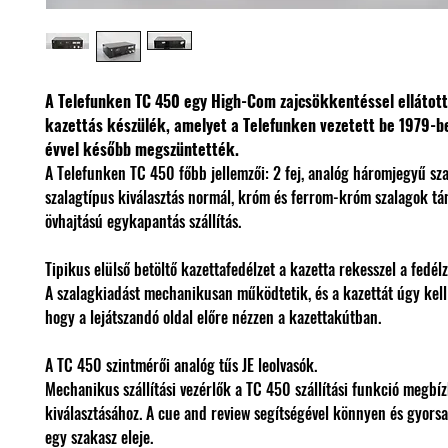
A Telefunken TC 450 egy High-Com zajcsökkentéssel ellátott
kazettás készülék, amelyet a Telefunken vezetett be 1979-b
évvel később megszüntették.
A Telefunken TC 450 főbb jellemzői: 2 fej, analóg háromjegyű sza
szalagtípus kiválasztás normál, króm és ferrom-króm szalagok tá
övhajtású egykapantás szállítás.
Tipikus elülső betöltő kazettafedélzet a kazetta rekesszel a fedélz
A szalagkiadást mechanikusan működtetik, és a kazettát úgy kell 
hogy a lejátszandó oldal előre nézzen a kazettakútban.
A TC 450 szintmérői analóg tűs JE leolvasók.
Mechanikus szállítási vezérlők a TC 450 szállítási funkció megbí
kiválasztásához. A cue and review segítségével könnyen és gyors
egy szakasz eleje.