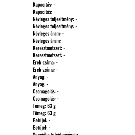
                Kapacitás: -
                Kapacitás: -
                Névleges teljesítmény: -
                Névleges teljesítmény: -
                Névleges áram: -
                Névleges áram: -
                Keresztmetszet: -
                Keresztmetszet: -
                Erek száma: -
                Erek száma: -
                Anyag: -
                Anyag: -
                Csomagolás: -
                Csomagolás: -
                Tömeg: 63 g
                Tömeg: 63 g
                Betűjel: -
                Betűjel: -
                Speciális tulajdonságok: -