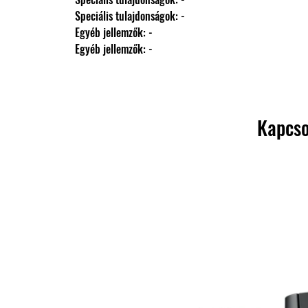
                Speciális tulajdonságok: -
                Egyéb jellemzők: -
                Egyéb jellemzők: -
Kapcso