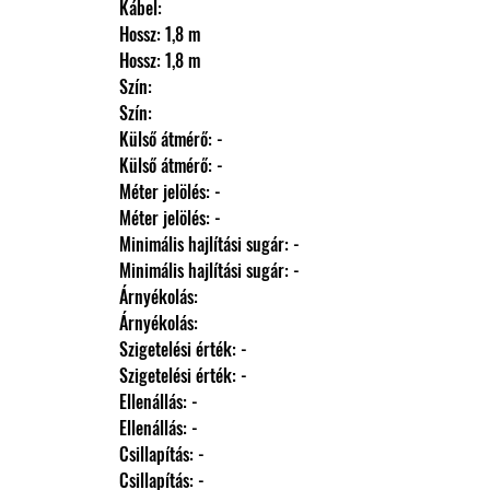
                Kábel: 
                Hossz: 1,8 m
                Hossz: 1,8 m
                Szín: 
                Szín: 
                Külső átmérő: -
                Külső átmérő: -
                Méter jelölés: -
                Méter jelölés: -
                Minimális hajlítási sugár: -
                Minimális hajlítási sugár: -
                Árnyékolás: 
                Árnyékolás: 
                Szigetelési érték: -
                Szigetelési érték: -
                Ellenállás: -
                Ellenállás: -
                Csillapítás: -
                Csillapítás: -