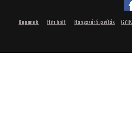
Kuponok
Hifi bolt
Hangszóró javítás
GYI