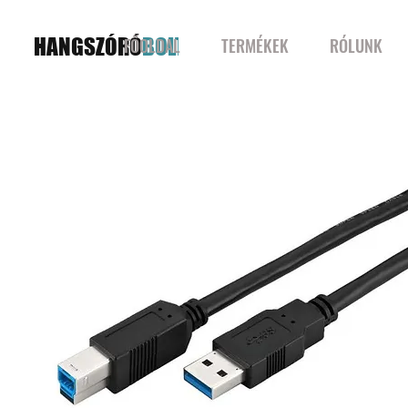
HANGSZÓRÓ
BOLT
FŐOLDAL
TERMÉKEK
RÓLUNK