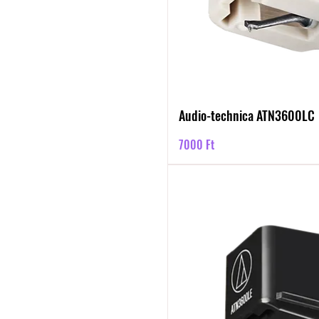
Audio-technica ATN3600LC
Ár
7000 Ft