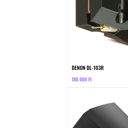
DENON DL-103R
Ár
180 000 Ft