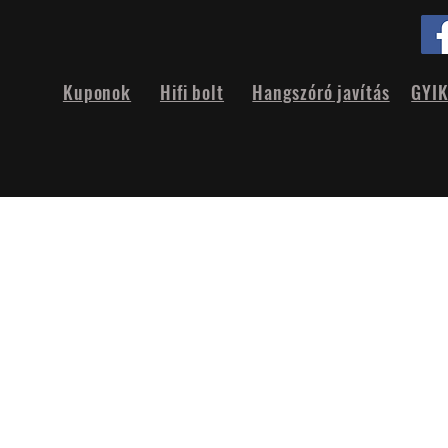
Kuponok
Hifi bolt
Hangszóró javítás
GYI