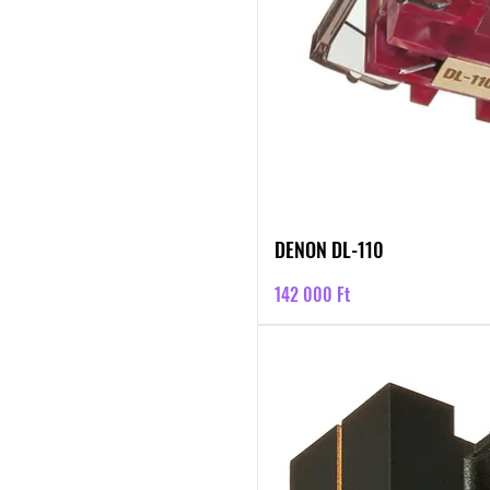
DENON DL-110
Ár
142 000 Ft