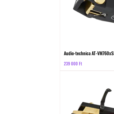
Audio-technica AT-VM760xS
Ár
239 000 Ft