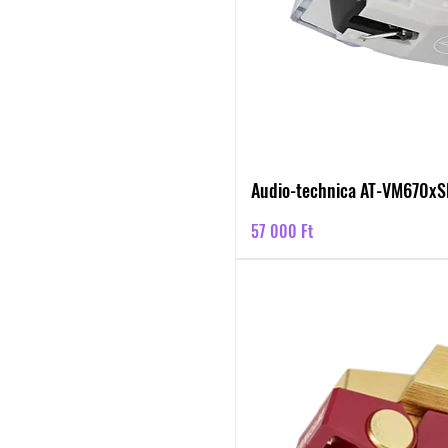
Audio-technica AT-VM670xS
Ár
57 000 Ft