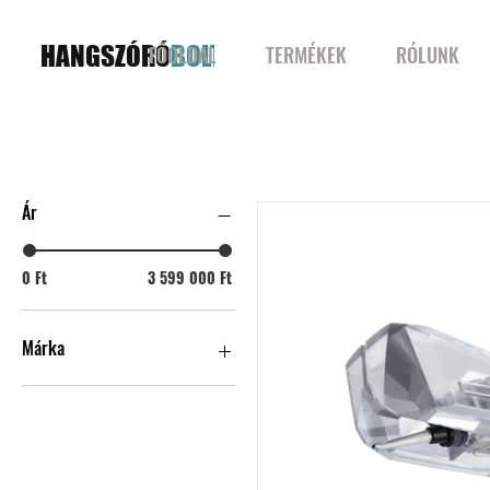
HANGSZÓRÓ
BOLT
FŐOLDAL
TERMÉKEK
RÓLUNK
Hangszedők
Ár
0 Ft
3 599 000 Ft
Márka
Ortofon
Audio-Technica