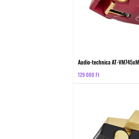
Audio-technica AT-VM745x
Ár
129 000 Ft