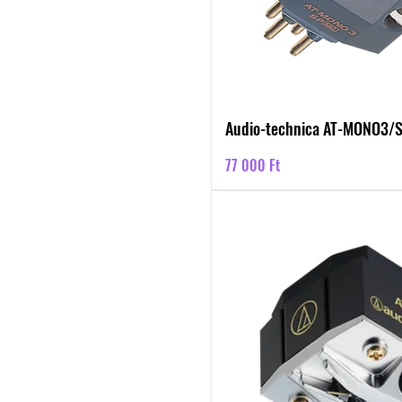
Audio-technica AT-MONO3/
Ár
77 000 Ft