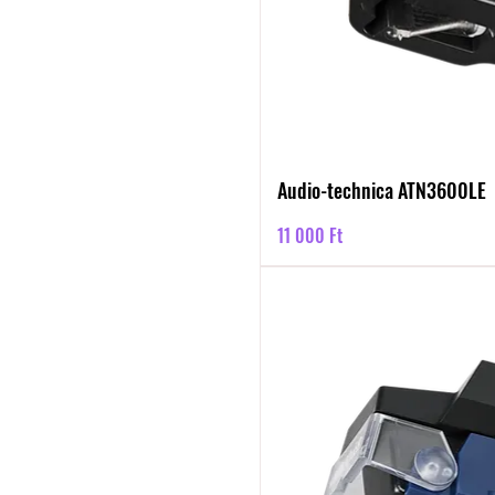
Audio-technica ATN3600LE
Ár
11 000 Ft