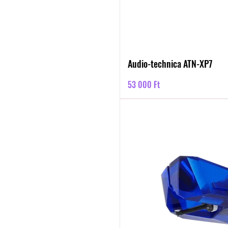
Audio-technica ATN-XP7
Ár
53 000 Ft