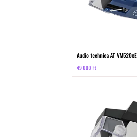
Audio-technica AT-VM520x
Ár
49 000 Ft