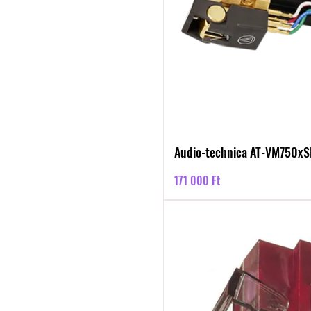
Audio-technica AT-VM750x
Ár
171 000 Ft