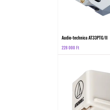
Audio-technica AT33PTG/II
Ár
228 000 Ft